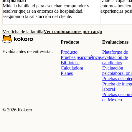
hospitalidad
Mide la capacidad
Mide la habilidad para escuchar, comprender y
entornos hotelero
resolver quejas en entornos de hospitalidad,
experiencias posi
asegurando la satisfacción del cliente.
Ver combinaciones por cargo
Ver ficha de la familia
Producto
Evaluaciones
Evalúa antes de entrevistar.
Producto
Plataforma de
Pruebas psicométricas
evaluación de
Biblioteca
candidatos
Calculadora
Evaluación
Planes
psicolaboral onl
Pruebas psicoté
Prueba de integ
laboral
Pruebas psicomé
en México
© 2026 Kokoro ·