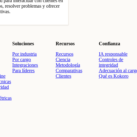
 para interactuar con clientes en
s, resolver problemas y ofrecer
tivas.
Soluciones
Recursos
Confianza
Por industria
Recursos
IA responsable
Por cargo
Ciencia
Controles de
Integraciones
Metodología
integridad
Para líderes
Comparativas
Adecuación al carg
ine
Clientes
Qué es Kokoro
cnicas
ridad
tricas