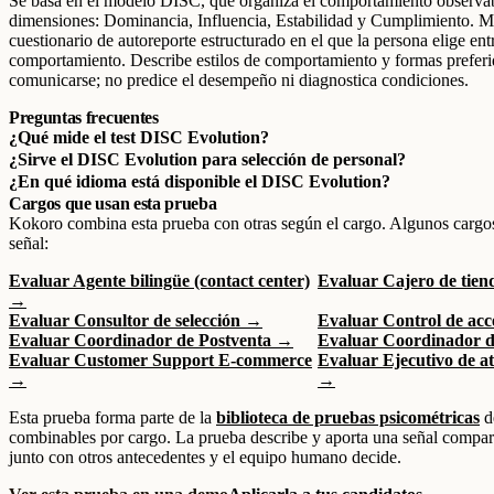
Se basa en el modelo DISC, que organiza el comportamiento observab
dimensiones: Dominancia, Influencia, Estabilidad y Cumplimiento. M
cuestionario de autoreporte estructurado en el que la persona elige ent
comportamiento. Describe estilos de comportamiento y formas preferi
comunicarse; no predice el desempeño ni diagnostica condiciones.
Preguntas frecuentes
¿Qué mide el test DISC Evolution?
¿Sirve el DISC Evolution para selección de personal?
¿En qué idioma está disponible el DISC Evolution?
Cargos que usan esta prueba
Kokoro combina esta prueba con otras según el cargo. Algunos cargo
señal:
Evaluar Agente bilingüe (contact center)
Evaluar Cajero de tie
→
Evaluar Consultor de selección →
Evaluar Control de ac
Evaluar Coordinador de Postventa →
Evaluar Coordinador d
Evaluar Customer Support E-commerce
Evaluar Ejecutivo de at
→
→
Esta prueba forma parte de la
biblioteca de pruebas psicométricas
d
combinables por cargo. La prueba describe y aporta una señal compara
junto con otros antecedentes y el equipo humano decide.