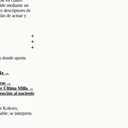
le en cuatro
ide mediante un
re descriptores de
das de actuar y
s donde aporta
nda →
ceso →
e Última Milla →
ención al paciente
e Kokoro,
ble; se interpreta