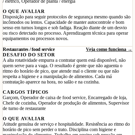
/ elétrico, Operador de planta / energia
O QUE AVALIAR
Disposição para seguir protocolos de segurança mesmo quando são
incômodos ou lentos. Capacidade de manter autocontrole e bom
senso em turnos longos e sob fadiga. Reação diante de um desvio
ou risco detectado no processo. Aprendizagem técnica para operar
equipamentos ou processos novos.
Restaurantes / food service
Veja como funciona →
DESAFIO DO SETOR
A alta rotatividade empurra a contratar quem está disponível, não
quem serve para a vaga. O resultado é gente que não aguenta o
ritmo do horário de pico, que atende mal o cliente ou que não
respeita a higiene e a manipulação de alimentos. Cada má
contratação aparece na hora, no salão e na cozinha.
CARGOS TÍPICOS
Garçom, Operador de caixa de food service, Encarregado de loja,
Chefe de cozinha, Operador de produção de alimentos, Supervisor
de turno de restaurante
O QUE AVALIAR
Atitude genuína de serviço e hospitalidade. Resistência ao ritmo do
horário de pico sem perder o trato. Disciplina com higiene e
manipulação de alimentos. Trabalho em equipe sob pressão em