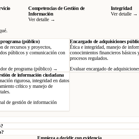
rvicio
Competencias de Gestión de
Integridad
Información
Ver detalle →
Ver detalle →
qué.
programa (público)
Encargado de adquisiciones públi
ón de recursos y proyectos,
Ética e integridad, manejo de infor
ndos públicos y comunicación con
conocimientos financieros básicos 
procesos regulados.
ador de programa (público) →
Evaluar encargado de adquisicione
estión de información ciudadana
mación rigurosa, integridad en datos
amiento crítico y manejo de
tales.
nal de gestión de información
o?
o?
Empieza a decidir con evidencia