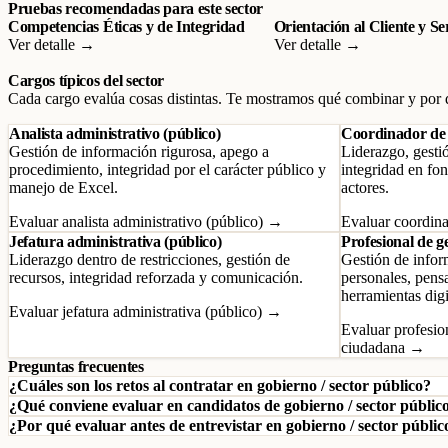
Pruebas recomendadas para este sector
Competencias Éticas y de Integridad
Orientación al Cliente y Se
Ver detalle →
Ver detalle →
Cargos típicos del sector
Cada cargo evalúa cosas distintas. Te mostramos qué combinar y por 
Analista administrativo (público)
Coordinador de 
Gestión de información rigurosa, apego a
Liderazgo, gesti
procedimiento, integridad por el carácter público y
integridad en fo
manejo de Excel.
actores.
Evaluar analista administrativo (público) →
Evaluar coordin
Jefatura administrativa (público)
Profesional de g
Liderazgo dentro de restricciones, gestión de
Gestión de infor
recursos, integridad reforzada y comunicación.
personales, pens
herramientas digi
Evaluar jefatura administrativa (público) →
Evaluar profesio
ciudadana →
Preguntas frecuentes
¿Cuáles son los retos al contratar en gobierno / sector público?
¿Qué conviene evaluar en candidatos de gobierno / sector públic
¿Por qué evaluar antes de entrevistar en gobierno / sector públic