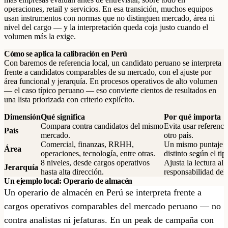
operaciones, retail y servicios. En esa transición, muchos equipos
usan instrumentos con normas que no distinguen mercado, área ni
nivel del cargo — y la interpretación queda coja justo cuando el
volumen más la exige.
Cómo se aplica la calibración en Perú
Con baremos de referencia local, un candidato peruano se interpreta
frente a candidatos comparables de su mercado, con el ajuste por
área funcional y jerarquía. En procesos operativos de alto volumen
— el caso típico peruano — eso convierte cientos de resultados en
una lista priorizada con criterio explícito.
Dimensión
Qué significa
Por qué importa
Compara contra candidatos del mismo
Evita usar referenci
País
mercado.
otro país.
Comercial, finanzas, RRHH,
Un mismo puntaje p
Área
operaciones, tecnología, entre otras.
distinto según el tip
8 niveles, desde cargos operativos
Ajusta la lectura al 
Jerarquía
hasta alta dirección.
responsabilidad del
Un ejemplo local: Operario de almacén
Un operario de almacén en Perú se interpreta frente a
cargos operativos comparables del mercado peruano — no
contra analistas ni jefaturas. En un peak de campaña con