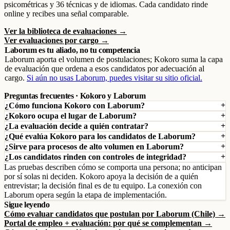
psicométricas y 36 técnicas y de idiomas. Cada candidato rinde
online y recibes una señal comparable.
Ver la biblioteca de evaluaciones →
Ver evaluaciones por cargo →
Laborum es tu aliado, no tu competencia
Laborum aporta el volumen de postulaciones; Kokoro suma la capa
de evaluación que ordena a esos candidatos por adecuación al
cargo.
Si aún no usas Laborum, puedes visitar su sitio oficial.
Preguntas frecuentes · Kokoro y Laborum
¿Cómo funciona Kokoro con Laborum?
¿Kokoro ocupa el lugar de Laborum?
¿La evaluación decide a quién contratar?
¿Qué evalúa Kokoro para los candidatos de Laborum?
¿Sirve para procesos de alto volumen en Laborum?
¿Los candidatos rinden con controles de integridad?
Las pruebas describen cómo se comporta una persona; no anticipan
por sí solas ni deciden. Kokoro apoya la decisión de a quién
entrevistar; la decisión final es de tu equipo. La conexión con
Laborum opera según la etapa de implementación.
Sigue leyendo
Cómo evaluar candidatos que postulan por Laborum (Chile) →
Portal de empleo + evaluación: por qué se complementan →