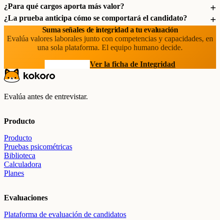
¿Para qué cargos aporta más valor?
¿La prueba anticipa cómo se comportará el candidato?
Suma señales de integridad a tu evaluación
Evalúa valores laborales junto con competencias y capacidades, en
una sola plataforma. El equipo humano decide.
Prueba gratis
Ver la ficha de Integridad
Evalúa antes de entrevistar.
Producto
Producto
Pruebas psicométricas
Biblioteca
Calculadora
Planes
Evaluaciones
Plataforma de evaluación de candidatos