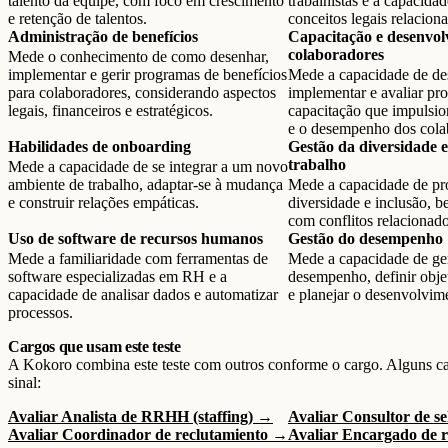
talento da equipe, com foco em crescimento
trabalhistas e a capacidad
e retenção de talentos.
conceitos legais relacio
Administração de benefícios
Capacitação e desenvol
colaboradores
Mede o conhecimento de como desenhar,
implementar e gerir programas de benefícios
Mede a capacidade de de
para colaboradores, considerando aspectos
implementar e avaliar pr
legais, financeiros e estratégicos.
capacitação que impulsi
e o desempenho dos cola
Habilidades de onboarding
Gestão da diversidade e
trabalho
Mede a capacidade de se integrar a um novo
ambiente de trabalho, adaptar-se à mudança
Mede a capacidade de p
e construir relações empáticas.
diversidade e inclusão, 
com conflitos relacionado
Uso de software de recursos humanos
Gestão do desempenho
Mede a familiaridade com ferramentas de
Mede a capacidade de ger
software especializadas em RH e a
desempenho, definir obje
capacidade de analisar dados e automatizar
e planejar o desenvolvime
processos.
Cargos que usam este teste
A Kokoro combina este teste com outros conforme o cargo. Alguns c
sinal:
Avaliar Analista de RRHH (staffing) →
Avaliar Consultor de s
Avaliar Coordinador de reclutamiento →
Avaliar Encargado de 