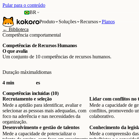
Pular para o conteúdo
BR
Produto
Soluções
Recursos
Planos
← Biblioteca
Competência comportamental
Competências de Recursos Humanos
O que avalia
Um conjunto de 10 competências de recursos humanos.
Duração máxima
Idiomas
4 min
es
Competências incluídas (10)
Recrutamento e seleção
Lidar com conflitos no 
Mede a aptidão para identificar, avaliar e
Mede a capacidade de ger
selecionar as pessoas mais adequadas, com
conflitos, promovendo u
foco na aderência e nas necessidades da
colaborativo.
organização.
Desenvolvimento e gestão de talentos
Conhecimento da legisla
Mede a capacidade de potencializar o
Mede a compreensão das