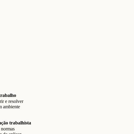
trabalho
ir e resolver
m ambiente
ção trabalhista
 normas