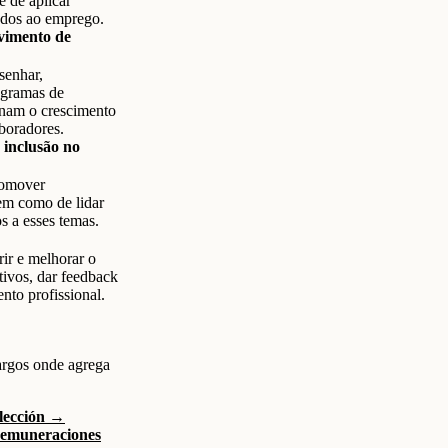
e de aplicar
nados ao emprego.
vimento de
senhar,
ogramas de
onam o crescimento
boradores.
 inclusão no
romover
bem como de lidar
s a esses temas.
ir e melhorar o
tivos, dar feedback
nto profissional.
argos onde agrega
elección →
remuneraciones