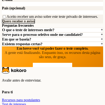
País (opcional)
Aceito receber um aviso sobre este teste privado de interesses.
Quero receber o aviso
Preguntas frecuentes
O que o teste de interesses mede?
Serve para o processo seletivo onde me candidatei?
Em que se baseia?
Existem respostas certas?
Em breve você vai poder fazer o teste completo.
A gente está finalizando. Enquanto isso, os recursos desta página
são seus, de graça.
Ver os recursos gratuitos
Avalie antes de entrevistar.
Para ti
Recursos para postulantes
Test de intereses