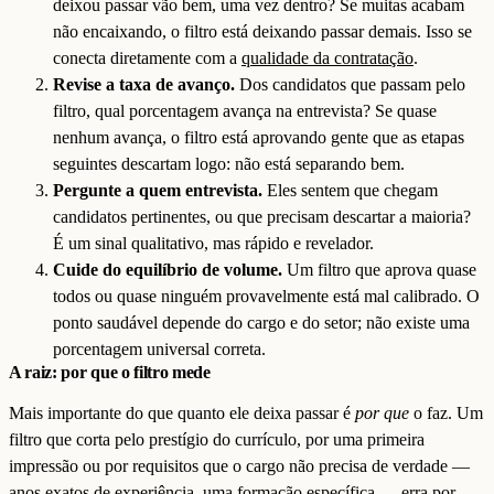
deixou passar vão bem, uma vez dentro? Se muitas acabam
não encaixando, o filtro está deixando passar demais. Isso se
conecta diretamente com a
qualidade da contratação
.
Revise a taxa de avanço.
Dos candidatos que passam pelo
filtro, qual porcentagem avança na entrevista? Se quase
nenhum avança, o filtro está aprovando gente que as etapas
seguintes descartam logo: não está separando bem.
Pergunte a quem entrevista.
Eles sentem que chegam
candidatos pertinentes, ou que precisam descartar a maioria?
É um sinal qualitativo, mas rápido e revelador.
Cuide do equilíbrio de volume.
Um filtro que aprova quase
todos ou quase ninguém provavelmente está mal calibrado. O
ponto saudável depende do cargo e do setor; não existe uma
porcentagem universal correta.
A raiz: por que o filtro mede
Mais importante do que quanto ele deixa passar é
por que
o faz. Um
filtro que corta pelo prestígio do currículo, por uma primeira
impressão ou por requisitos que o cargo não precisa de verdade —
anos exatos de experiência, uma formação específica — erra por