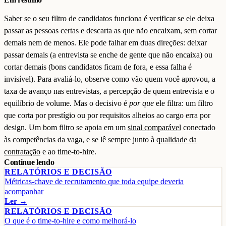
Saber se o seu filtro de candidatos funciona é verificar se ele deixa
passar as pessoas certas e descarta as que não encaixam, sem cortar
demais nem de menos. Ele pode falhar em duas direções: deixar
passar demais (a entrevista se enche de gente que não encaixa) ou
cortar demais (bons candidatos ficam de fora, e essa falha é
invisível). Para avaliá-lo, observe como vão quem você aprovou, a
taxa de avanço nas entrevistas, a percepção de quem entrevista e o
equilíbrio de volume. Mas o decisivo é
por que
ele filtra: um filtro
que corta por prestígio ou por requisitos alheios ao cargo erra por
design. Um bom filtro se apoia em um
sinal comparável
conectado
às competências da vaga, e se lê sempre junto à
qualidade da
contratação
e ao time-to-hire.
Continue lendo
RELATÓRIOS E DECISÃO
Métricas-chave de recrutamento que toda equipe deveria
acompanhar
Ler →
RELATÓRIOS E DECISÃO
O que é o time-to-hire e como melhorá-lo