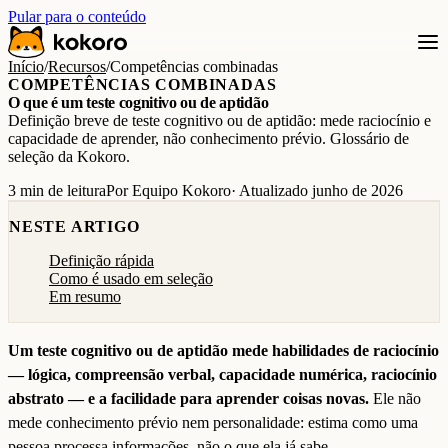
Pular para o conteúdo
Início
/
Recursos
/
Competências combinadas
COMPETÊNCIAS COMBINADAS
O que é um teste cognitivo ou de aptidão
Definição breve de teste cognitivo ou de aptidão: mede raciocínio e
capacidade de aprender, não conhecimento prévio. Glossário de
seleção da Kokoro.
3 min de leitura
Por Equipo Kokoro
· Atualizado junho de 2026
NESTE ARTIGO
Definição rápida
Como é usado em seleção
Em resumo
Um teste cognitivo ou de aptidão mede habilidades de raciocínio
— lógica, compreensão verbal, capacidade numérica, raciocínio
abstrato — e a facilidade para aprender coisas novas.
Ele não
mede conhecimento prévio nem personalidade: estima como uma
pessoa processa informações, não o que ela já sabe.