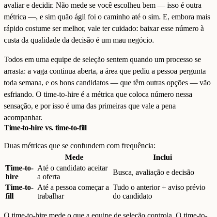
avaliar e decidir. Não mede se você escolheu bem — isso é outra
métrica —, e sim quão ágil foi o caminho até o sim. E, embora mais
rápido costume ser melhor, vale ter cuidado: baixar esse número à
custa da qualidade da decisão é um mau negócio.
Todos em uma equipe de seleção sentem quando um processo se
arrasta: a vaga continua aberta, a área que pediu a pessoa pergunta
toda semana, e os bons candidatos — que têm outras opções — vão
esfriando. O time-to-hire é a métrica que coloca número nessa
sensação, e por isso é uma das primeiras que vale a pena
acompanhar.
Time-to-hire vs. time-to-fill
Duas métricas que se confundem com frequência:
Mede
Inclui
Time-to-
Até o candidato aceitar
Busca, avaliação e decisão
hire
a oferta
Time-to-
Até a pessoa começar a
Tudo o anterior + aviso prévio
fill
trabalhar
do candidato
O time-to-hire mede o que a equipe de seleção controla. O time-to-