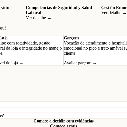
rvicio
Competencias de Seguridad y Salud
Gestión Emoci
Laboral
Ver detalhe →
Ver detalhe →
 quê.
Loja
Garçom
ipe com rotatividade, gestão
Vocação de atendimento e hospitali
ral da loja e integridade no manejo
emocional no pico e trato amável s
e.
cliente.
vel de loja →
Avaliar garçom →
?
ce?
Comece a decidir com evidências
Comece grátis