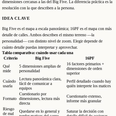
dimensiones cercanas a las del Big Five. La diferencia práctica es la
resolución con la que describen a la persona.
IDEA CLAVE
Big Five es el mapa a escala panorámica; 16PF es el mapa con más
detalle de calles. Ambos describen el mismo terreno —la
personalidad— con distinto nivel de zoom. Elegir depende de
cuánto detalle puedas interpretar y aprovechar.
Tabla comparativa: cuándo usar cada una
Criterio
Big Five
16PF
16 factores primarios +
Qué
5 dimensiones amplias de
dimensiones de orden
mide
personalidad
superior
Lectura panorámica clara,
Cuándo
Perfil detallado cuando hay
fácil de comunicar a
usarla
quién interprete los matices
equipos
Cuestionario por
Cuestionario extenso,
Formato
dimensiones, lectura más
informe más granular
directa
Riesgo
Quedarse en lo general y
Saturar la decisión con
de mal
perder matices del cargo
detalle difícil de accionar