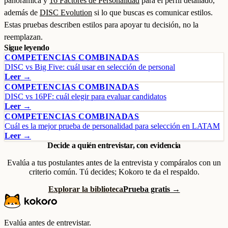
panorámica y
16 Factores de Personalidad
para el perfil detallado,
además de
DISC Evolution
si lo que buscas es comunicar estilos.
Estas pruebas describen estilos para apoyar tu decisión, no la
reemplazan.
Sigue leyendo
COMPETENCIAS COMBINADAS
DISC vs Big Five: cuál usar en selección de personal
Leer →
COMPETENCIAS COMBINADAS
DISC vs 16PF: cuál elegir para evaluar candidatos
Leer →
COMPETENCIAS COMBINADAS
Cuál es la mejor prueba de personalidad para selección en LATAM
Leer →
Decide a quién entrevistar, con evidencia
Evalúa a tus postulantes antes de la entrevista y compáralos con un
criterio común. Tú decides; Kokoro te da el respaldo.
Explorar la biblioteca
Prueba gratis →
Evalúa antes de entrevistar.