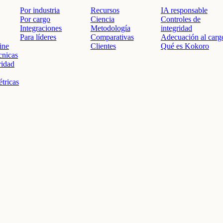
Por industria
Recursos
IA responsable
Por cargo
Ciencia
Controles de
Integraciones
Metodología
integridad
Para líderes
Comparativas
Adecuación al carg
ine
Clientes
Qué es Kokoro
cnicas
ridad
tricas