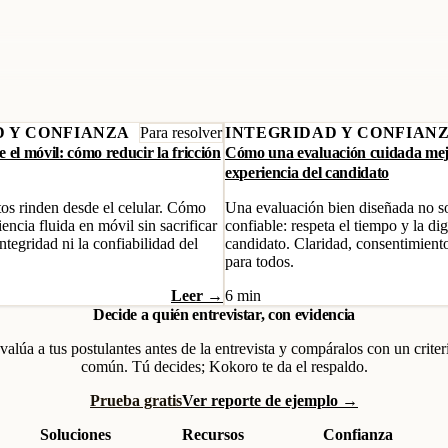
D Y CONFIANZA
Para resolver
INTEGRIDAD Y CONFIAN
 el móvil: cómo reducir la fricción
Cómo una evaluación cuidada mej
experiencia del candidato
s rinden desde el celular. Cómo
Una evaluación bien diseñada no s
encia fluida en móvil sin sacrificar
confiable: respeta el tiempo y la di
integridad ni la confiabilidad del
candidato. Claridad, consentimiento
para todos.
Leer →
6 min
Decide a quién entrevistar, con evidencia
valúa a tus postulantes antes de la entrevista y compáralos con un criter
común. Tú decides; Kokoro te da el respaldo.
Prueba gratis
Ver reporte de ejemplo →
Soluciones
Recursos
Confianza