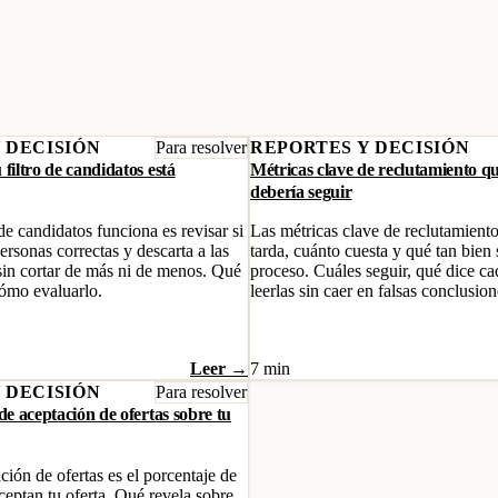
 DECISIÓN
Para resolver
REPORTES Y DECISIÓN
 filtro de candidatos está
Métricas clave de reclutamiento q
debería seguir
 de candidatos funciona es revisar si
Las métricas clave de reclutamient
personas correctas y descarta a las
tarda, cuánto cuesta y qué tan bien 
sin cortar de más ni de menos. Qué
proceso. Cuáles seguir, qué dice c
cómo evaluarlo.
leerlas sin caer en falsas conclusion
Leer →
7 min
 DECISIÓN
Para resolver
 de aceptación de ofertas sobre tu
ción de ofertas es el porcentaje de
ceptan tu oferta. Qué revela sobre