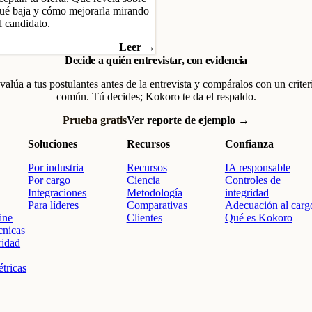
qué baja y cómo mejorarla mirando
l candidato.
Leer →
Decide a quién entrevistar, con evidencia
valúa a tus postulantes antes de la entrevista y compáralos con un criter
común. Tú decides; Kokoro te da el respaldo.
Prueba gratis
Ver reporte de ejemplo →
Soluciones
Recursos
Confianza
Por industria
Recursos
IA responsable
Por cargo
Ciencia
Controles de
Integraciones
Metodología
integridad
Para líderes
Comparativas
Adecuación al carg
ine
Clientes
Qué es Kokoro
cnicas
ridad
tricas