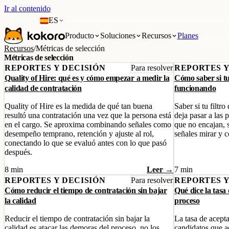
Ir al contenido
ES
Producto
Soluciones
Recursos
Planes
Recursos
/
Métricas de selección
Métricas de selección
REPORTES Y DECISIÓN
Para resolver
REPORTES Y
Quality of Hire: qué es y cómo empezar a medir la
Cómo saber si tu
calidad de contratación
funcionando
Quality of Hire es la medida de qué tan buena
Saber si tu filtro
resultó una contratación una vez que la persona está
deja pasar a las 
en el cargo. Se aproxima combinando señales como
que no encajan, 
desempeño temprano, retención y ajuste al rol,
señales mirar y 
conectando lo que se evaluó antes con lo que pasó
después.
8 min
Leer →
7 min
REPORTES Y DECISIÓN
Para resolver
REPORTES Y
Cómo reducir el tiempo de contratación sin bajar
Qué dice la tasa
la calidad
proceso
Reducir el tiempo de contratación sin bajar la
La tasa de acepta
calidad es atacar las demoras del proceso, no los
candidatos que a