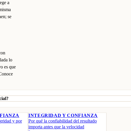
ege a
 misma
nen; se
con
lada lo
vo es que
. Conoce
cial?
NFIANZA
INTEGRIDAD Y CONFIANZA
gridad y por
Por qué la confiabilidad del resultado
importa antes que la velocidad