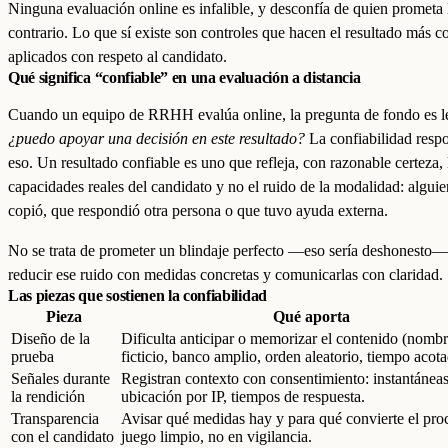
Ninguna evaluación online es infalible, y desconfía de quien prometa 
contrario. Lo que sí existe son controles que hacen el resultado más co
aplicados con respeto al candidato.
Qué significa “confiable” en una evaluación a distancia
Cuando un equipo de RRHH evalúa online, la pregunta de fondo es l
¿puedo apoyar una decisión en este resultado?
La confiabilidad resp
eso. Un resultado confiable es uno que refleja, con razonable certeza, 
capacidades reales del candidato y no el ruido de la modalidad: algui
copió, que respondió otra persona o que tuvo ayuda externa.
No se trata de prometer un blindaje perfecto —eso sería deshonesto—
reducir ese ruido con medidas concretas y comunicarlas con claridad.
Las piezas que sostienen la confiabilidad
Pieza
Qué aporta
Diseño de la
Dificulta anticipar o memorizar el contenido (nomb
prueba
ficticio, banco amplio, orden aleatorio, tiempo acota
Señales durante
Registran contexto con consentimiento: instantáneas
la rendición
ubicación por IP, tiempos de respuesta.
Transparencia
Avisar qué medidas hay y para qué convierte el pro
con el candidato
juego limpio, no en vigilancia.