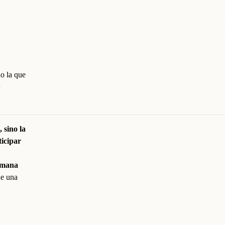
no la que
n
 sino la
ticipar
humana
de una