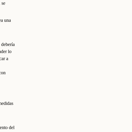
 se
sea una
 debería
nder lo
car a
con
medidas
ento del