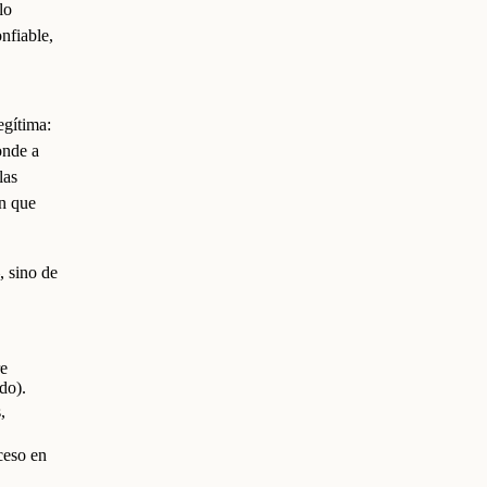
lo
nfiable,
egítima:
onde a
las
en que
, sino de
re
do).
,
ceso en