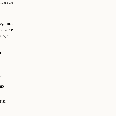
mparable
egítima:
solverse
margen de
d
ón
omo
r se