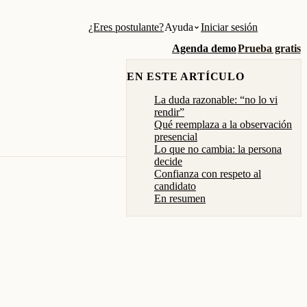
¿Eres postulante?
Ayuda
Iniciar sesión
Agenda demo
Prueba gratis
EN ESTE ARTÍCULO
La duda razonable: “no lo vi
rendir”
Qué reemplaza a la observación
presencial
Lo que no cambia: la persona
decide
Confianza con respeto al
candidato
En resumen