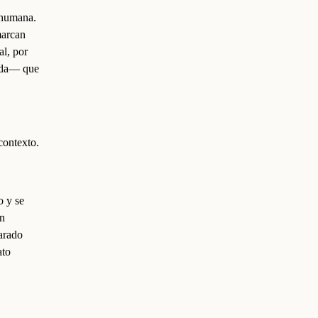
 humana.
marcan
al, por
iada— que
contexto.
o y se
én
arado
ato