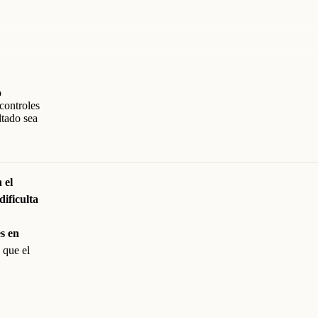
o
 controles
ltado sea
 el
dificulta
s en
 que el