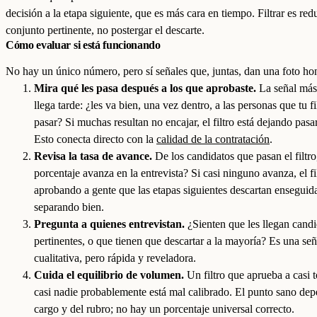
decisión a la etapa siguiente, que es más cara en tiempo. Filtrar es red
conjunto pertinente, no postergar el descarte.
Cómo evaluar si está funcionando
No hay un único número, pero sí señales que, juntas, dan una foto ho
Mira qué les pasa después a los que aprobaste.
La señal más
llega tarde: ¿les va bien, una vez dentro, a las personas que tu fi
pasar? Si muchas resultan no encajar, el filtro está dejando pasa
Esto conecta directo con la
calidad de la contratación
.
Revisa la tasa de avance.
De los candidatos que pasan el filtro
porcentaje avanza en la entrevista? Si casi ninguno avanza, el fil
aprobando a gente que las etapas siguientes descartan enseguida
separando bien.
Pregunta a quienes entrevistan.
¿Sienten que les llegan candi
pertinentes, o que tienen que descartar a la mayoría? Es una señ
cualitativa, pero rápida y reveladora.
Cuida el equilibrio de volumen.
Un filtro que aprueba a casi 
casi nadie probablemente está mal calibrado. El punto sano dep
cargo y del rubro; no hay un porcentaje universal correcto.