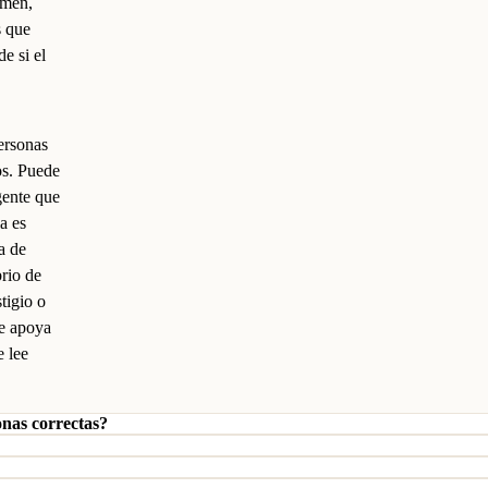
umen,
s que
e si el
personas
os. Puede
 gente que
a es
a de
brio de
stigio o
se apoya
e lee
onas correctas?