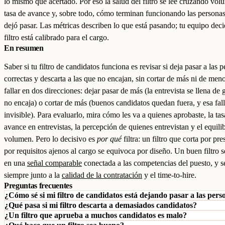
lo mismo que acertado. Por eso la salud del filtro se lee cruzando vol
tasa de avance y, sobre todo, cómo terminan funcionando las persona
dejó pasar. Las métricas describen lo que está pasando; tu equipo decid
filtro está calibrado para el cargo.
En resumen
Saber si tu filtro de candidatos funciona es revisar si deja pasar a las 
correctas y descarta a las que no encajan, sin cortar de más ni de men
fallar en dos direcciones: dejar pasar de más (la entrevista se llena de
no encaja) o cortar de más (buenos candidatos quedan fuera, y esa fall
invisible). Para evaluarlo, mira cómo les va a quienes aprobaste, la tas
avance en entrevistas, la percepción de quienes entrevistan y el equili
volumen. Pero lo decisivo es
por qué
filtra: un filtro que corta por pre
por requisitos ajenos al cargo se equivoca por diseño. Un buen filtro 
en una
señal comparable
conectada a las competencias del puesto, y s
siempre junto a la
calidad de la contratación
y el time-to-hire.
Preguntas frecuentes
¿Cómo sé si mi filtro de candidatos está dejando pasar a las pers
¿Qué pasa si mi filtro descarta a demasiados candidatos?
¿Un filtro que aprueba a muchos candidatos es malo?