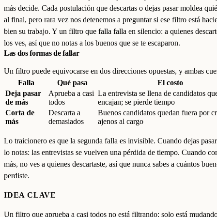
más decide. Cada postulación que descartas o dejas pasar moldea quié
al final, pero rara vez nos detenemos a preguntar si ese filtro está hac
bien su trabajo. Y un filtro que falla falla en silencio: a quienes desca
los ves, así que no notas a los buenos que se te escaparon.
Las dos formas de fallar
Un filtro puede equivocarse en dos direcciones opuestas, y ambas cue
Falla
Qué pasa
El costo
Deja pasar
Aprueba a casi
La entrevista se llena de candidatos qu
de más
todos
encajan; se pierde tiempo
Corta de
Descarta a
Buenos candidatos quedan fuera por cri
más
demasiados
ajenos al cargo
Lo traicionero es que la segunda falla es invisible. Cuando dejas pasa
lo notas: las entrevistas se vuelven una pérdida de tiempo. Cuando cor
más, no ves a quienes descartaste, así que nunca sabes a cuántos bue
perdiste.
IDEA CLAVE
Un filtro que aprueba a casi todos no está filtrando: solo está mudando