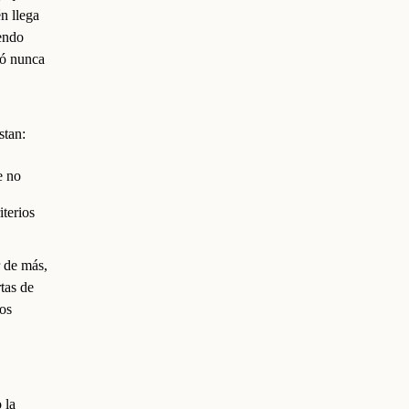
n llega
iendo
rtó nunca
stan:
e no
terios
r de más,
tas de
nos
 la