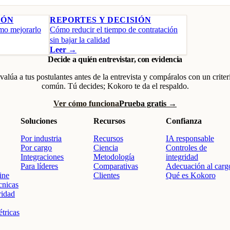
IÓN
REPORTES Y DECISIÓN
ómo mejorarlo
Cómo reducir el tiempo de contratación
sin bajar la calidad
Leer →
Decide a quién entrevistar, con evidencia
valúa a tus postulantes antes de la entrevista y compáralos con un criter
común. Tú decides; Kokoro te da el respaldo.
Ver cómo funciona
Prueba gratis →
Soluciones
Recursos
Confianza
Por industria
Recursos
IA responsable
Por cargo
Ciencia
Controles de
Integraciones
Metodología
integridad
Para líderes
Comparativas
Adecuación al carg
ine
Clientes
Qué es Kokoro
cnicas
ridad
tricas