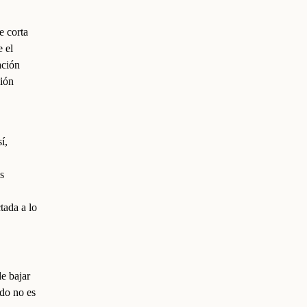
e corta
e el
ación
ción
í,
as
tada a lo
de bajar
ido no es