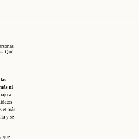
personas
os. Qué
 las
 más ni
bajo a
didatos
s el más
ita y se
 y que