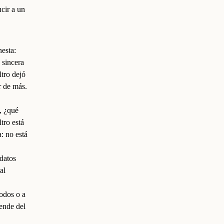
ucir a un
nesta:
 sincera
ltro dejó
r de más.
, ¿qué
tro está
: no está
datos
al
todos o a
ende del