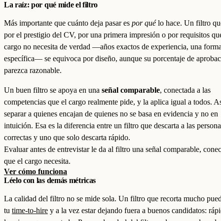
La raíz: por qué mide el filtro
Más importante que cuánto deja pasar es
por qué
lo hace. Un filtro qu
por el prestigio del CV, por una primera impresión o por requisitos qu
cargo no necesita de verdad —años exactos de experiencia, una form
específica— se equivoca por diseño, aunque su porcentaje de aproba
parezca razonable.
Un buen filtro se apoya en una
señal comparable
, conectada a las
competencias que el cargo realmente pide, y la aplica igual a todos. As
separar a quienes encajan de quienes no se basa en evidencia y no en
intuición. Esa es la diferencia entre un filtro que descarta a las person
correctas y uno que solo descarta rápido.
Evaluar antes de entrevistar le da al filtro una señal comparable, conec
que el cargo necesita.
Ver cómo funciona
Léelo con las demás métricas
La calidad del filtro no se mide sola. Un filtro que recorta mucho pue
tu
time-to-hire
y a la vez estar dejando fuera a buenos candidatos: ráp