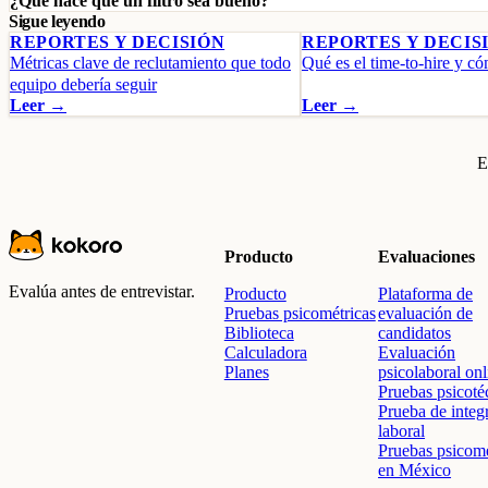
¿Qué hace que un filtro sea bueno?
Sigue leyendo
REPORTES Y DECISIÓN
REPORTES Y DECIS
Métricas clave de reclutamiento que todo
Qué es el time-to-hire y c
equipo debería seguir
Leer →
Leer →
E
Producto
Evaluaciones
Evalúa antes de entrevistar.
Producto
Plataforma de
Pruebas psicométricas
evaluación de
Biblioteca
candidatos
Calculadora
Evaluación
Planes
psicolaboral onl
Pruebas psicoté
Prueba de integ
laboral
Pruebas psicomé
en México