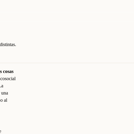
istintas.
s cosas
cosocial
La
r una
o al
e