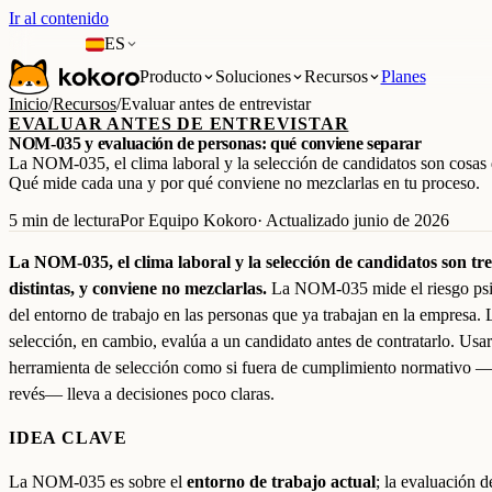
Ir al contenido
ES
Producto
Soluciones
Recursos
Planes
Inicio
/
Recursos
/
Evaluar antes de entrevistar
EVALUAR ANTES DE ENTREVISTAR
NOM-035 y evaluación de personas: qué conviene separar
La NOM-035, el clima laboral y la selección de candidatos son cosas d
Qué mide cada una y por qué conviene no mezclarlas en tu proceso.
5 min de lectura
Por Equipo Kokoro
· Actualizado junio de 2026
La NOM-035, el clima laboral y la selección de candidatos son tre
distintas, y conviene no mezclarlas.
La NOM-035 mide el riesgo psi
del entorno de trabajo en las personas que ya trabajan en la empresa. 
selección, en cambio, evalúa a un candidato antes de contratarlo. Usa
herramienta de selección como si fuera de cumplimiento normativo —
revés— lleva a decisiones poco claras.
IDEA CLAVE
La NOM-035 es sobre el
entorno de trabajo actual
; la evaluación d