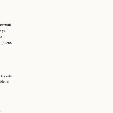
revenir
e ya
no
y plazos
 a quién
le; el
,