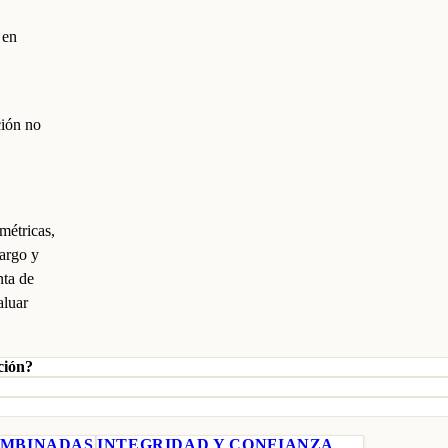
 en
ción no
métricas,
cargo y
nta de
aluar
ción?
OMBINADAS
INTEGRIDAD Y CONFIANZA