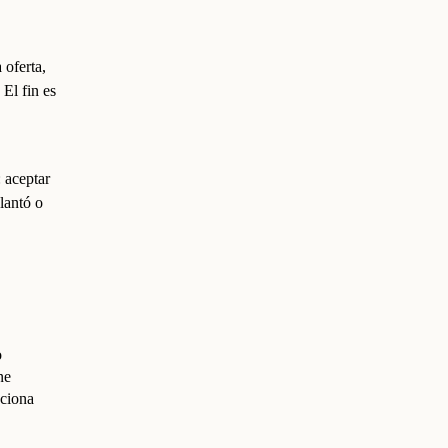
 oferta,
 El fin es
: aceptar
plantó o
o
ne
nciona