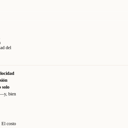
d
a
dad del
elocidad
isión
o solo
 —y, bien
 El costo