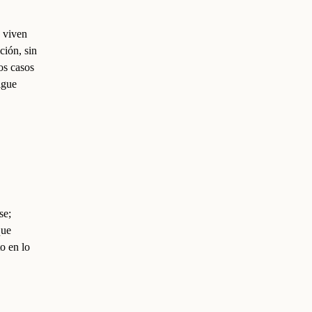
d viven
ción, sin
os casos
igue
se;
que
o en lo