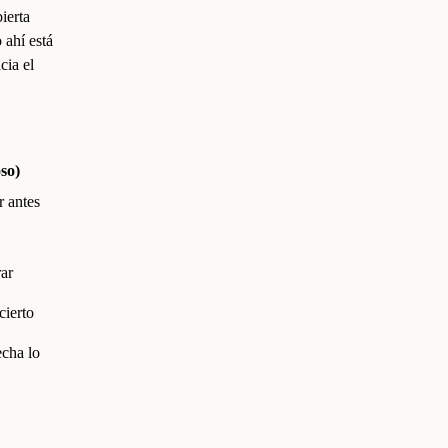
ierta
 ahí está
cia el
oso)
r antes
rar
cierto
echa lo