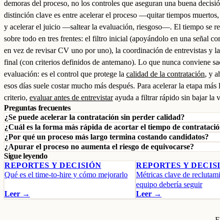
demoras del proceso, no los controles que aseguran una buena decisi
distinción clave es entre acelerar el proceso —quitar tiempos muerto
y acelerar el juicio —saltear la evaluación, riesgoso—. El tiempo se r
sobre todo en tres frentes: el filtro inicial (apoyándolo en una señal c
en vez de revisar CV uno por uno), la coordinación de entrevistas y la
final (con criterios definidos de antemano). Lo que nunca conviene sac
evaluación: es el control que protege la
calidad de la contratación
, y a
esos días suele costar mucho más después. Para acelerar la etapa más 
criterio,
evaluar antes de entrevistar
ayuda a filtrar rápido sin bajar la 
Preguntas frecuentes
¿Se puede acelerar la contratación sin perder calidad?
¿Cuál es la forma más rápida de acortar el tiempo de contrataci
¿Por qué un proceso más largo termina costando candidatos?
¿Apurar el proceso no aumenta el riesgo de equivocarse?
Sigue leyendo
REPORTES Y DECISIÓN
REPORTES Y DECIS
Qué es el time-to-hire y cómo mejorarlo
Métricas clave de reclutam
equipo debería seguir
Leer →
Leer →
E