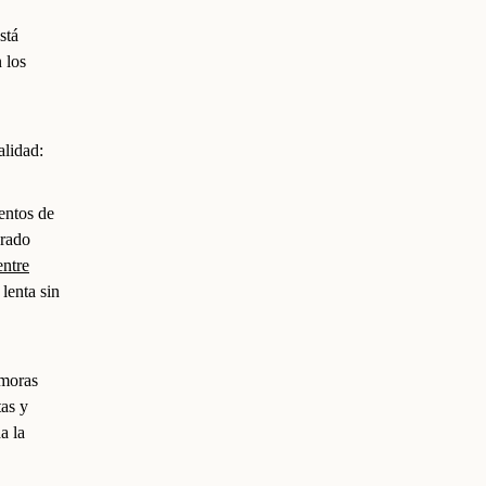
stá
 los
alidad:
entos de
arado
entre
lenta sin
emoras
tas y
a la