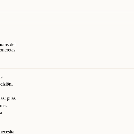
moras del
oncretas
as
cisión.
as: pilas
oma.
la
necesita