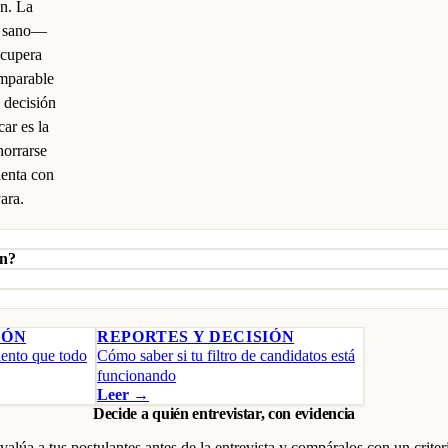
ón. La
s, sano—
ecupera
omparable
 decisión
ar es la
horrarse
lenta con
vara.
ón?
IÓN
REPORTES Y DECISIÓN
iento que todo
Cómo saber si tu filtro de candidatos está
funcionando
Leer →
Decide a quién entrevistar, con evidencia
valúa a tus postulantes antes de la entrevista y compáralos con un criter