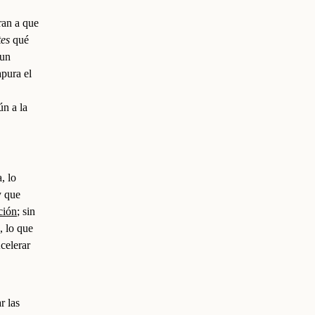
ran a que
tes
qué
 un
apura el
ún a la
, lo
y que
ción
; sin
, lo que
celerar
r las