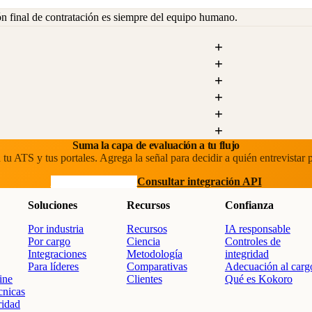
ón final de contratación es siempre del equipo humano.
Suma la capa de evaluación a tu flujo
tu ATS y tus portales. Agrega la señal para decidir a quién entrevistar 
Agenda una demo
Consultar integración API
Soluciones
Recursos
Confianza
Por industria
Recursos
IA responsable
Por cargo
Ciencia
Controles de
Integraciones
Metodología
integridad
Para líderes
Comparativas
Adecuación al carg
ine
Clientes
Qué es Kokoro
cnicas
ridad