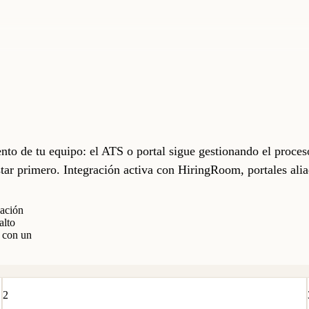
to de tu equipo: el ATS o portal sigue gestionando el proceso
istar primero. Integración activa con HiringRoom, portales a
uación
alto
s con un
2