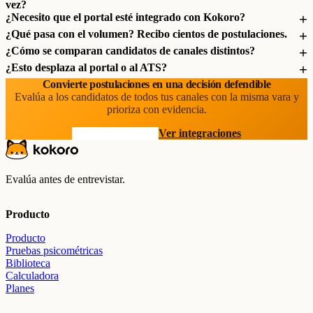
vez?
¿Necesito que el portal esté integrado con Kokoro?
¿Qué pasa con el volumen? Recibo cientos de postulaciones.
¿Cómo se comparan candidatos de canales distintos?
¿Esto desplaza al portal o al ATS?
Convierte postulaciones en una decisión defendible
Evalúa a los candidatos de todos tus canales con la misma vara y
prioriza con evidencia.
Agenda una demo
Ver integraciones
Evalúa antes de entrevistar.
Producto
Producto
Pruebas psicométricas
Biblioteca
Calculadora
Planes