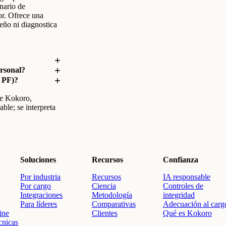
onario de
or. Ofrece una
eño ni diagnostica
ersonal?
6 PF)?
e Kokoro,
ble; se interpreta
Soluciones
Recursos
Confianza
Por industria
Recursos
IA responsable
Por cargo
Ciencia
Controles de
Integraciones
Metodología
integridad
Para líderes
Comparativas
Adecuación al carg
ine
Clientes
Qué es Kokoro
cnicas