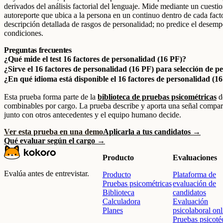
derivados del análisis factorial del lenguaje. Mide mediante un cuesti
autoreporte que ubica a la persona en un continuo dentro de cada fact
descripción detallada de rasgos de personalidad; no predice el desemp
condiciones.
Preguntas frecuentes
¿Qué mide el test 16 factores de personalidad (16 PF)?
¿Sirve el 16 factores de personalidad (16 PF) para selección de p
¿En qué idioma está disponible el 16 factores de personalidad (1
Esta prueba forma parte de la
biblioteca de pruebas psicométricas
d
combinables por cargo. La prueba describe y aporta una señal compara
junto con otros antecedentes y el equipo humano decide.
Ver esta prueba en una demo
Aplicarla a tus candidatos →
Qué evaluar según el cargo →
Producto
Evaluaciones
Evalúa antes de entrevistar.
Producto
Plataforma de
Pruebas psicométricas
evaluación de
Biblioteca
candidatos
Calculadora
Evaluación
Planes
psicolaboral onl
Pruebas psicoté