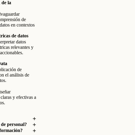
 de la
alvaguardar
omprensión de
 datos en contextos
icas de datos
erpretar datos
tricas relevantes y
 accionables.
Data
licación de
n el análisis de
tos.
iseñar
claras y efectivas a
os.
 de personal?
nformación?