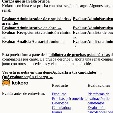
Cargos que usan esta prueba
Kokoro combina esta prueba con otras según el cargo. Algunos cargo
señal:
Evaluar Administrador de propiedades /
Evaluar Administrativo
arriendos →
Evaluar Administrativo de obra →
Evaluar Administrativo
Evaluar Recepcionista / admisión clínica
Evaluar Analista de bac
→
→
Evaluar Analista Actuarial Junior →
Evaluar Analista admini
→
Esta prueba forma parte de la
biblioteca de pruebas psicométricas
d
combinables por cargo. La prueba describe y aporta una señal compara
junto con otros antecedentes y el equipo humano decide.
Ver esta prueba en una demo
Aplicarla a tus candidatos →
Qué evaluar según el cargo →
Producto
Evaluaciones
Evalúa antes de entrevistar.
Producto
Plataforma de
Pruebas psicométricas
evaluación de
Biblioteca
candidatos
Calculadora
Evaluación
Planes
psicolaboral onl