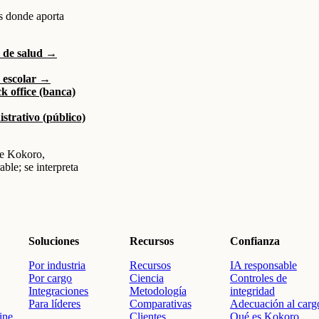
s donde aporta
 de salud →
 escolar →
k office (banca)
strativo (público)
e Kokoro,
ble; se interpreta
Soluciones
Recursos
Confianza
Por industria
Recursos
IA responsable
Por cargo
Ciencia
Controles de
Integraciones
Metodología
integridad
Para líderes
Comparativas
Adecuación al carg
ine
Clientes
Qué es Kokoro