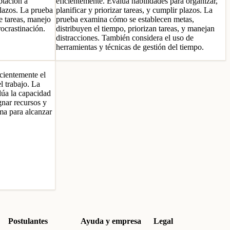
ptación a
eficientemente. Evalúa habilidades para organizar,
lazos. La prueba
planificar y priorizar tareas, y cumplir plazos. La
e tareas, manejo
prueba examina cómo se establecen metas,
rocrastinación.
distribuyen el tiempo, priorizan tareas, y manejan
distracciones. También considera el uso de
herramientas y técnicas de gestión del tiempo.
icientemente el
l trabajo. La
lúa la capacidad
ignar recursos y
ma para alcanzar
Postulantes
Ayuda y empresa
Legal