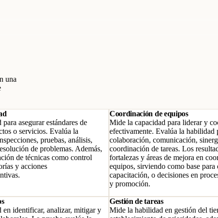
en una
e
ad
Coordinación de equipos
d para asegurar estándares de
Mide la capacidad para liderar y c
tos o servicios. Evalúa la
efectivamente. Evalúa la habilidad
nspecciones, pruebas, análisis,
colaboración, comunicación, sinergi
 resolución de problemas. Además,
coordinación de tareas. Los resulta
ación de técnicas como control
fortalezas y áreas de mejora en coo
torías y acciones
equipos, sirviendo como base para 
ntivas.
capacitación, o decisiones en proce
y promoción.
os
Gestión de tareas
en identificar, analizar, mitigar y
Mide la habilidad en gestión del ti