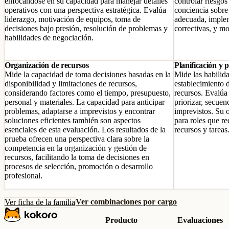
enfocándose en su capacidad para manejar detalles
controlar riesgos
operativos con una perspectiva estratégica. Evalúa
conciencia sobre 
liderazgo, motivación de equipos, toma de
adecuada, imple
decisiones bajo presión, resolución de problemas y
correctivas, y mo
habilidades de negociación.
Organización de recursos
Planificación y
Mide la capacidad de toma decisiones basadas en la
Mide las habilid
disponibilidad y limitaciones de recursos,
establecimiento 
considerando factores como el tiempo, presupuesto,
recursos. Evalúa 
personal y materiales. La capacidad para anticipar
priorizar, secuen
problemas, adaptarse a imprevistos y encontrar
imprevistos. Su o
soluciones eficientes también son aspectos
para roles que re
esenciales de esta evaluación. Los resultados de la
recursos y tareas
prueba ofrecen una perspectiva clara sobre la
competencia en la organización y gestión de
recursos, facilitando la toma de decisiones en
procesos de selección, promoción o desarrollo
profesional.
Ver combinaciones por cargo
Ver ficha de la familia
Producto
Evaluaciones