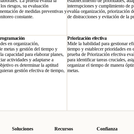
 laborales. La prueba evalúa la
establecimiento de prioridades, ada
los riesgos, su evaluación
interrupciones y cumplimiento de p
mentación de medidas preventivas y
evalúa organización, priorización d
nitoreo constante.
de distracciones y evitación de la p
 programación
Priorización efectiva
ades en organización,
Mide la habilidad para gestionar ef
de metas y gestión del tiempo y
tiempo y establecer prioridades en e
la capacidad para elaborar planes,
prueba de Priorización efectiva eva
ciar actividades y adaptarse a
para identificar tareas cruciales, as
bjetivo es determinar la aptitud
organizar el tiempo de manera ópti
quieran gestión efectiva de tiempo,
metas.
.
Soluciones
Recursos
Confianza