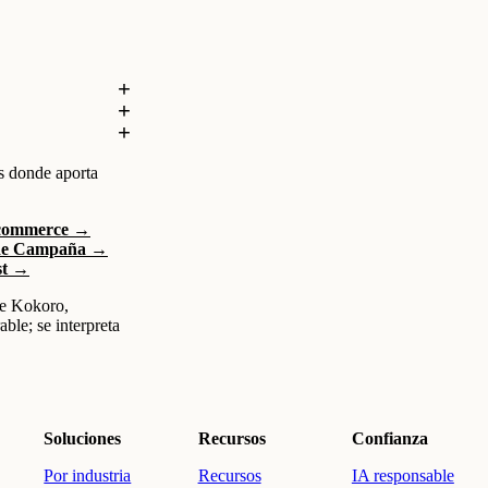
s donde aporta
-commerce →
 de Campaña →
st →
e Kokoro,
ble; se interpreta
Soluciones
Recursos
Confianza
Por industria
Recursos
IA responsable