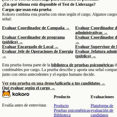
¿En qué idioma está disponible el Test de Liderazgo?
Cargos que usan esta prueba
Kokoro combina esta prueba con otras según el cargo. Algunos cargo
señal:
Evaluar Coordinador de Campaña →
Evaluar Coordinador d
administrativas →
Evaluar Coordinador de programa
Evaluar Coordinador d
(público) →
→
Evaluar Encargado de Local →
Evaluar Supervisor de
Evaluar Jefe de Operaciones de Energía
Evaluar Jefatura admin
→
(público) →
Esta prueba forma parte de la
biblioteca de pruebas psicométricas
d
combinables por cargo. La prueba describe y aporta una señal compara
junto con otros antecedentes y el equipo humano decide.
Ver esta prueba en una demo
Aplicarla a tus candidatos →
Qué evaluar según el cargo →
Producto
Evaluaciones
Evalúa antes de entrevistar.
Producto
Plataforma de
Pruebas psicométricas
evaluación de
Biblioteca
candidatos