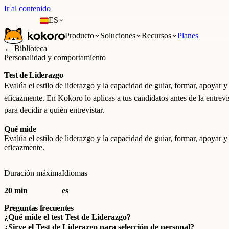
Ir al contenido
ES
Producto
Soluciones
Recursos
Planes
← Biblioteca
Personalidad y comportamiento
Test de Liderazgo
Evalúa el estilo de liderazgo y la capacidad de guiar, formar, apoyar y
eficazmente. En Kokoro lo aplicas a tus candidatos antes de la entrev
para decidir a quién entrevistar.
Qué mide
Evalúa el estilo de liderazgo y la capacidad de guiar, formar, apoyar y
eficazmente.
Duración máxima
Idiomas
20 min
es
Preguntas frecuentes
¿Qué mide el test Test de Liderazgo?
¿Sirve el Test de Liderazgo para selección de personal?