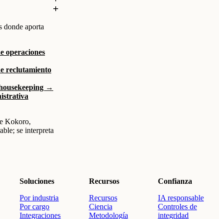
s donde aporta
e operaciones
e reclutamiento
 housekeeping →
istrativa
e Kokoro,
ble; se interpreta
Soluciones
Recursos
Confianza
Por industria
Recursos
IA responsable
Por cargo
Ciencia
Controles de
Integraciones
Metodología
integridad