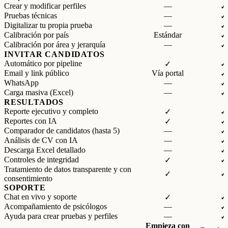
Crear y modificar perfiles
—
✓
Pruebas técnicas
—
✓
Digitalizar tu propia prueba
—
✓
Calibración por país
Estándar
✓
Calibración por área y jerarquía
—
✓
INVITAR CANDIDATOS
Automático por pipeline
✓
✓
Email y link público
Vía portal
✓
WhatsApp
—
✓
Carga masiva (Excel)
—
✓
RESULTADOS
Reporte ejecutivo y completo
✓
✓
Reportes con IA
✓
✓
Comparador de candidatos (hasta 5)
—
✓
Análisis de CV con IA
—
✓
Descarga Excel detallado
—
✓
Controles de integridad
✓
✓
Tratamiento de datos transparente y con
✓
✓
consentimiento
SOPORTE
Chat en vivo y soporte
✓
✓
Acompañamiento de psicólogos
—
✓
Ayuda para crear pruebas y perfiles
—
✓
Empieza con