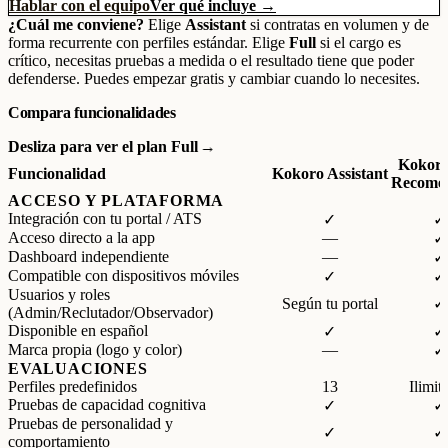
Hablar con el equipo
Ver qué incluye →
¿Cuál me conviene?
Elige
Assistant
si contratas en volumen y de
forma recurrente con perfiles estándar. Elige
Full
si el cargo es
crítico, necesitas pruebas a medida o el resultado tiene que poder
defenderse. Puedes empezar gratis y cambiar cuando lo necesites.
Compara funcionalidades
Desliza para ver el plan Full
Kokoro
Funcionalidad
Kokoro Assistant
Recome
ACCESO Y PLATAFORMA
Integración con tu portal / ATS
✓
✓
Acceso directo a la app
—
✓
Dashboard independiente
—
✓
Compatible con dispositivos móviles
✓
✓
Usuarios y roles
Según tu portal
✓
(Admin/Reclutador/Observador)
Disponible en español
✓
✓
Marca propia (logo y color)
—
✓
EVALUACIONES
Perfiles predefinidos
13
Ilimit
Pruebas de capacidad cognitiva
✓
✓
Pruebas de personalidad y
✓
✓
comportamiento