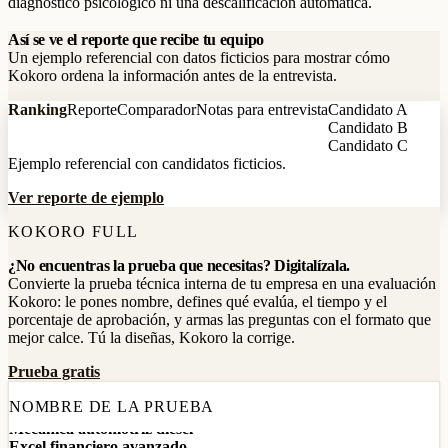
diagnóstico psicológico ni una descalificación automática.
Así se ve el reporte que recibe tu equipo
Un ejemplo referencial con datos ficticios para mostrar cómo
Kokoro ordena la información antes de la entrevista.
Ranking
Reporte
Comparador
Notas para entrevista
Candidato A
Candidato B
Candidato C
Ejemplo referencial con candidatos ficticios.
Ver reporte de ejemplo
KOKORO FULL
¿No encuentras la prueba que necesitas? Digitalízala.
Convierte la prueba técnica interna de tu empresa en una evaluación
Kokoro: le pones nombre, defines qué evalúa, el tiempo y el
porcentaje de aprobación, y armas las preguntas con el formato que
mejor calce. Tú la diseñas, Kokoro la corrige.
Prueba gratis
Prueba de contabilidad — NIIF
NOMBRE DE LA PRUEBA
Programación en Python
Mecánica automotriz diésel
Excel financiero avanzado