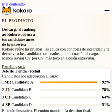
Ir al contenido
EL PRODUCTO
Del cargo al ranking:
así Kokoro ordena a
tus candidatos antes
de la entrevista
Kokoro reúne las pruebas, las aplica con controles de integridad y te
devuelve a los candidatos ordenados por adecuación al cargo.
Menos revisar CV por CV, más foco en a quién entrevistar.
Prueba gratis
Jefe de Tienda · Retail
Candidatos por adecuación al cargo
1
MR
Candidato A
92%
2
JL
Candidato B
78%
3
CT
Candidato C
64%
4
SP
Candidato D
51%
Ejemplo ilustrativo. El equipo mantiene la decisión final.