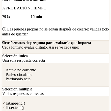
Atención al cliente · call center
APROBACIÓN
TIEMPO
70%
15 min
ⓘ Las pruebas propias no se editan después de crearse: validas todo
antes de guardar.
Siete formatos de pregunta para evaluar lo que importa
Cada formato evalúa distinto. Así se ve cada uno:
Selección única
Una sola respuesta correcta
Activo no corriente
Pasivo circulante
Patrimonio neto
Selección múltiple
Varias respuestas correctas
list.append()
✓
list.extend()
✓