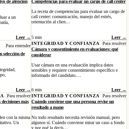
ivo de atención
Competencias para evaluar un cargo de call center
La receta de competencias para evaluar un cargo de
call center: comunicación, manejo del estrés,
luar a un
orientación al clien…
patía,
Leer →
5 min
Leer →
INTEGRIDAD Y CONFIANZA
Para resolver
Para entender
Cámara y consentimiento en evaluaciones: qué
 selección de
considerar
Usar cámara en una evaluación implica datos
tegridad,
sensibles y requiere consentimiento específico e
ipo,
informado del candidato.…
Leer →
6 min
Leer →
ZA
Para resolver
INTEGRIDAD Y CONFIANZA
Para resolver
s decisiones más
Cuándo conviene que una persona revise un
resultado a mano
den con la misma
No todo resultado necesita revisión manual, pero
itativo. Un
algunos sí. Cuándo conviene mirar un caso a fondo
y por qué la decis…