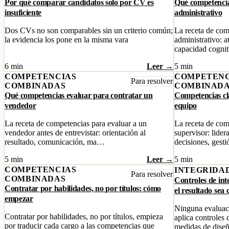
Por qué comparar candidatos solo por CV es
Qué competencia
insuficiente
administrativo
Dos CVs no son comparables sin un criterio común;
La receta de com
la evidencia los pone en la misma vara
administrativo: a
capacidad cogni
6 min
Leer →
5 min
COMPETENCIAS
COMPETENC
Para resolver
COMBINADAS
COMBINAD
Qué competencias evaluar para contratar un
Competencias cla
vendedor
equipo
La receta de competencias para evaluar a un
La receta de com
vendedor antes de entrevistar: orientación al
supervisor: lide
resultado, comunicación, ma…
decisiones, gest
5 min
Leer →
5 min
COMPETENCIAS
INTEGRIDA
Para resolver
COMBINADAS
Controles de in
Contratar por habilidades, no por títulos: cómo
el resultado sea 
empezar
Ninguna evaluaci
Contratar por habilidades, no por títulos, empieza
aplica controles
por traducir cada cargo a las competencias que
medidas de dise