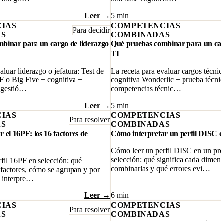
Leer →
5 min
IAS
COMPETENCIAS
Para decidir
AS
COMBINADAS
binar para un cargo de liderazgo
Qué pruebas combinar para un car
TI
aluar liderazgo o jefatura: Test de
La receta para evaluar cargos técni
 o Big Five + cognitiva +
cognitiva Wonderlic + prueba técni
 gestió…
competencias técnic…
Leer →
5 min
IAS
COMPETENCIAS
Para resolver
AS
COMBINADAS
 el 16PF: los 16 factores de
Cómo interpretar un perfil DISC e
Cómo leer un perfil DISC en un pr
selección: qué significa cada dime
fil 16PF en selección: qué
combinarlas y qué errores evi…
 factores, cómo se agrupan y por
s interpre…
Leer →
6 min
IAS
COMPETENCIAS
Para resolver
AS
COMBINADAS