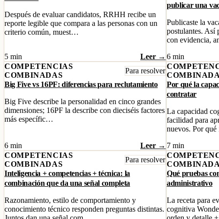
publicar una va
Después de evaluar candidatos, RRHH recibe un
Publicaste la va
reporte legible que compara a las personas con un
postulantes. Así 
criterio común, muest…
con evidencia, 
5 min
Leer →
6 min
COMPETENCIAS
COMPETENC
Para resolver
COMBINADAS
COMBINAD
Big Five vs 16PF: diferencias para reclutamiento
Por qué la capac
contratar
Big Five describe la personalidad en cinco grandes
dimensiones; 16PF la describe con dieciséis factores
La capacidad cog
más específic…
facilidad para a
nuevos. Por qué
6 min
Leer →
7 min
COMPETENCIAS
COMPETENC
Para resolver
COMBINADAS
COMBINAD
Inteligencia + competencias + técnica: la
Qué pruebas co
combinación que da una señal completa
administrativo
Razonamiento, estilo de comportamiento y
La receta para ev
conocimiento técnico responden preguntas distintas.
cognitiva Wonde
Juntos dan una señal com…
orden y detalle 