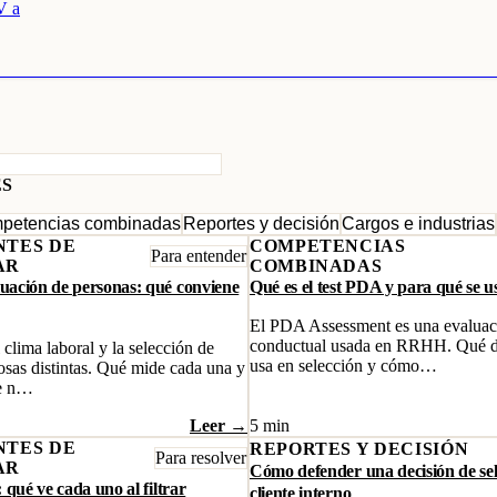
V a
ES
petencias combinadas
Reportes y decisión
Cargos e industrias
NTES DE
COMPETENCIAS
Para entender
AR
COMBINADAS
ación de personas: qué conviene
Qué es el test PDA y para qué se u
El PDA Assessment es una evaluaci
conductual usada en RRHH. Qué d
lima laboral y la selección de
usa en selección y cómo…
osas distintas. Qué mide cada una y
ne n…
Leer →
5 min
NTES DE
REPORTES Y DECISIÓN
Para resolver
AR
Cómo defender una decisión de sel
 qué ve cada uno al filtrar
cliente interno