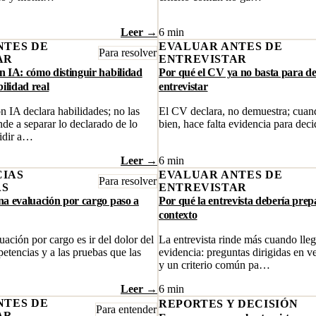
Leer →
6 min
NTES DE
EVALUAR ANTES DE
Para resolver
AR
ENTREVISTAR
 IA: cómo distinguir habilidad
Por qué el CV ya no basta para de
ilidad real
entrevistar
IA declara habilidades; no las
El CV declara, no demuestra; cuan
de a separar lo declarado de lo
bien, hace falta evidencia para deci
cidir a…
Leer →
6 min
IAS
EVALUAR ANTES DE
Para resolver
AS
ENTREVISTAR
a evaluación por cargo paso a
Por qué la entrevista debería pre
contexto
ación por cargo es ir del dolor del
La entrevista rinde más cuando lle
etencias y a las pruebas que las
evidencia: preguntas dirigidas en v
y un criterio común pa…
Leer →
6 min
NTES DE
REPORTES Y DECISIÓN
Para entender
AR