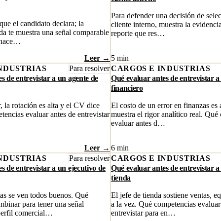
Para defender una decisión de sele
que el candidato declara; la
cliente interno, muestra la evidenc
da te muestra una señal comparable
reporte que res…
 hace…
Leer →
5 min
NDUSTRIAS
Para resolver
CARGOS E INDUSTRIAS
s de entrevistar a un agente de
Qué evaluar antes de entrevistar a
financiero
, la rotación es alta y el CV dice
El costo de un error en finanzas es
encias evaluar antes de entrevistar
muestra el rigor analítico real. Qu
evaluar antes d…
Leer →
6 min
NDUSTRIAS
Para resolver
CARGOS E INDUSTRIAS
s de entrevistar a un ejecutivo de
Qué evaluar antes de entrevistar a 
tienda
as se ven todos buenos. Qué
El jefe de tienda sostiene ventas, 
binar para tener una señal
a la vez. Qué competencias evaluar
erfil comercial…
entrevistar para en…