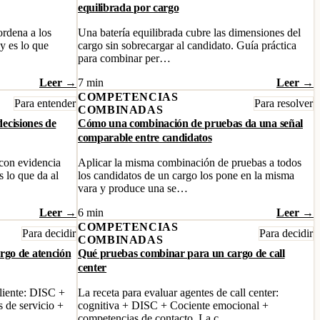
equilibrada por cargo
ordena a los
Una batería equilibrada cubre las dimensiones del
y es lo que
cargo sin sobrecargar al candidato. Guía práctica
para combinar per…
Leer →
7 min
Leer →
COMPETENCIAS
Para entender
Para resolver
COMBINADAS
decisiones de
Cómo una combinación de pruebas da una señal
comparable entre candidatos
 con evidencia
Aplicar la misma combinación de pruebas a todos
 lo que da al
los candidatos de un cargo los pone en la misma
vara y produce una se…
Leer →
6 min
Leer →
COMPETENCIAS
Para decidir
Para decidir
COMBINADAS
rgo de atención
Qué pruebas combinar para un cargo de call
center
cliente: DISC +
La receta para evaluar agentes de call center:
 de servicio +
cognitiva + DISC + Cociente emocional +
competencias de contacto. La c…