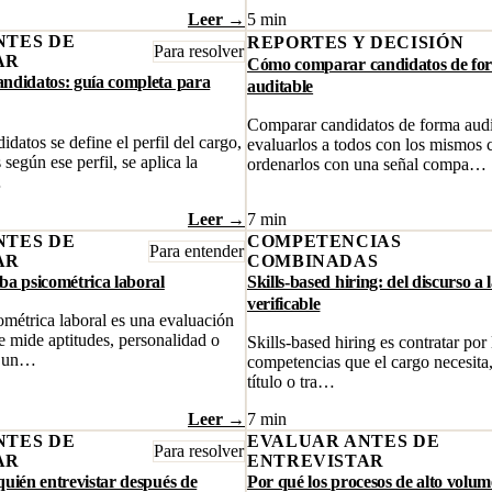
Leer →
5 min
NTES DE
REPORTES Y DECISIÓN
Para resolver
AR
Cómo comparar candidatos de for
ndidatos: guía completa para
auditable
Comparar candidatos de forma audi
idatos se define el perfil del cargo,
evaluarlos a todos con los mismos cr
 según ese perfil, se aplica la
ordenarlos con una señal compa…
…
Leer →
7 min
NTES DE
COMPETENCIAS
Para entender
AR
COMBINADAS
ba psicométrica laboral
Skills-based hiring: del discurso a 
verificable
métrica laboral es una evaluación
e mide aptitudes, personalidad o
Skills-based hiring es contratar por
e un…
competencias que el cargo necesita
título o tra…
Leer →
7 min
NTES DE
EVALUAR ANTES DE
Para resolver
AR
ENTREVISTAR
uién entrevistar después de
Por qué los procesos de alto volum