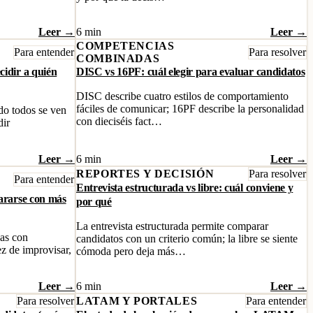
Leer →
6 min
Leer →
COMPETENCIAS
Para entender
Para resolver
COMBINADAS
cidir a quién
DISC vs 16PF: cuál elegir para evaluar candidatos
DISC describe cuatro estilos de comportamiento
fáciles de comunicar; 16PF describe la personalidad
do todos se ven
con dieciséis fact…
dir
Leer →
6 min
Leer →
REPORTES Y DECISIÓN
Para resolver
Para entender
Entrevista estructurada vs libre: cuál conviene y
pararse con más
por qué
La entrevista estructurada permite comparar
gas con
candidatos con un criterio común; la libre se siente
ez de improvisar,
cómoda pero deja más…
Leer →
6 min
Leer →
Para resolver
LATAM Y PORTALES
Para entender