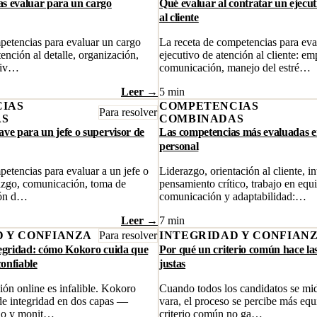
s evaluar para un cargo
Qué evaluar al contratar un ejecut
al cliente
petencias para evaluar un cargo
La receta de competencias para eva
tención al detalle, organización,
ejecutivo de atención al cliente: em
tiv…
comunicación, manejo del estré…
Leer →
5 min
IAS
COMPETENCIAS
Para resolver
AS
COMBINADAS
ve para un jefe o supervisor de
Las competencias más evaluadas en
personal
petencias para evaluar a un jefe o
Liderazgo, orientación al cliente, in
razgo, comunicación, toma de
pensamiento crítico, trabajo en equ
ión d…
comunicación y adaptabilidad:…
Leer →
7 min
D Y CONFIANZA
Para resolver
INTEGRIDAD Y CONFIAN
tegridad: cómo Kokoro cuida que
Por qué un criterio común hace la
confiable
justas
ón online es infalible. Kokoro
Cuando todos los candidatos se mi
 de integridad en dos capas —
vara, el proceso se percibe más equ
ño y monit…
criterio común no ga…