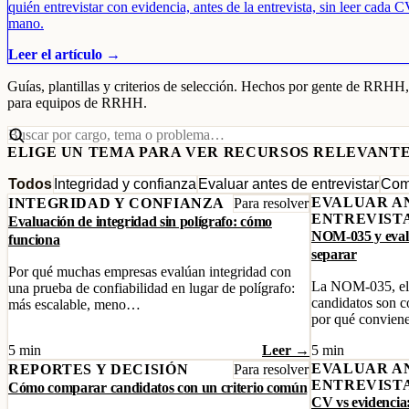
quién entrevistar con evidencia, antes de la entrevista, sin leer cada C
mano.
Leer el artículo →
Guías, plantillas y criterios de selección. Hechos por gente de RRHH,
para equipos de RRHH.
ELIGE UN TEMA PARA VER RECURSOS RELEVANT
Todos
Integridad y confianza
Evaluar antes de entrevistar
Com
EVALUAR A
INTEGRIDAD Y CONFIANZA
Para resolver
ENTREVIST
Evaluación de integridad sin polígrafo: cómo
NOM-035 y evalu
funciona
separar
Por qué muchas empresas evalúan integridad con
La NOM-035, el c
una prueba de confiabilidad en lugar de polígrafo:
candidatos son c
más escalable, meno…
por qué convie
5 min
Leer →
5 min
EVALUAR A
REPORTES Y DECISIÓN
Para resolver
ENTREVIST
Cómo comparar candidatos con un criterio común
CV vs evidencia: