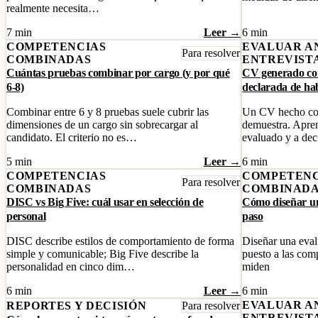
realmente necesita…
7 min
Leer →
6 min
COMPETENCIAS
EVALUAR A
Para resolver
COMBINADAS
ENTREVIST
Cuántas pruebas combinar por cargo (y por qué
CV generado con
6-8)
declarada de hab
Combinar entre 6 y 8 pruebas suele cubrir las
Un CV hecho con 
dimensiones de un cargo sin sobrecargar al
demuestra. Apren
candidato. El criterio no es…
evaluado y a de
5 min
Leer →
6 min
COMPETENCIAS
COMPETENC
Para resolver
COMBINADAS
COMBINAD
DISC vs Big Five: cuál usar en selección de
Cómo diseñar un
personal
paso
DISC describe estilos de comportamiento de forma
Diseñar una evalu
simple y comunicable; Big Five describe la
puesto a las comp
personalidad en cinco dim…
miden
6 min
Leer →
6 min
EVALUAR A
REPORTES Y DECISIÓN
Para resolver
ENTREVIST