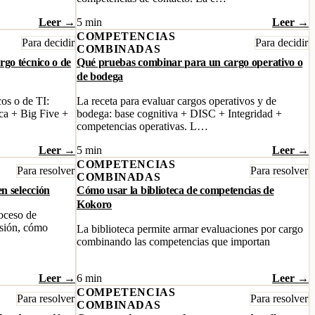
Leer →
5 min
Leer →
COMPETENCIAS
Para decidir
Para decidir
COMBINADAS
go técnico o de
Qué pruebas combinar para un cargo operativo o
de bodega
cos o de TI:
La receta para evaluar cargos operativos y de
ca + Big Five +
bodega: base cognitiva + DISC + Integridad +
competencias operativas. L…
Leer →
5 min
Leer →
COMPETENCIAS
Para resolver
Para resolver
COMBINADAS
n selección
Cómo usar la biblioteca de competencias de
Kokoro
oceso de
nsión, cómo
La biblioteca permite armar evaluaciones por cargo
combinando las competencias que importan
Leer →
6 min
Leer →
COMPETENCIAS
Para resolver
Para resolver
COMBINADAS