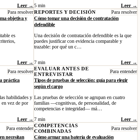
Leer →
5 min
Leer →
Para resolver
REPORTES Y DECISIÓN
Para resolver
ma objetiva y
Cómo tomar una decisión de contratación
defendible
table es
Una decisión de contratación defendible es la que
iterios,
puedes justificar con evidencia comparable y
trazable: por qué un c…
Leer →
7 min
Leer →
EVALUAR ANTES DE
Para resolver
Para entender
ENTREVISTAR
la práctica
Tipos de pruebas de selección: guía para elegir
según el cargo
 las habilidades y
Las pruebas de selección se agrupan en cuatro
, en vez de por
familias —cognitivas, de personalidad, de
competencias e integridad— má…
Leer →
7 min
Leer →
COMPETENCIAS
Para entender
Para resolver
COMBINADAS
en necesitan
Cómo armar una batería de evaluación