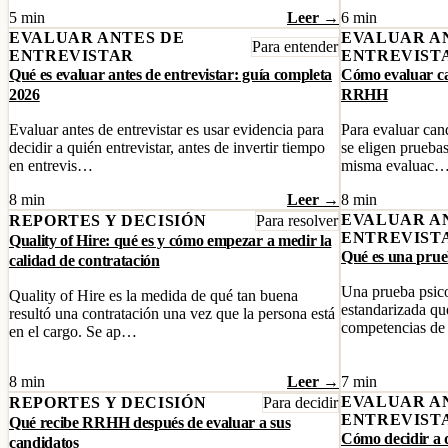
5 min
Leer →
6 min
EVALUAR ANTES DE
EVALUAR A
Para entender
ENTREVISTAR
ENTREVIST
Qué es evaluar antes de entrevistar: guía completa
Cómo evaluar ca
2026
RRHH
Evaluar antes de entrevistar es usar evidencia para
Para evaluar cand
decidir a quién entrevistar, antes de invertir tiempo
se eligen pruebas
en entrevis…
misma evaluac
8 min
Leer →
8 min
EVALUAR A
REPORTES Y DECISIÓN
Para resolver
ENTREVIST
Quality of Hire: qué es y cómo empezar a medir la
Qué es una prue
calidad de contratación
Una prueba psico
Quality of Hire es la medida de qué tan buena
estandarizada qu
resultó una contratación una vez que la persona está
competencias d
en el cargo. Se ap…
8 min
Leer →
7 min
EVALUAR A
REPORTES Y DECISIÓN
Para decidir
ENTREVIST
Qué recibe RRHH después de evaluar a sus
Cómo decidir a q
candidatos