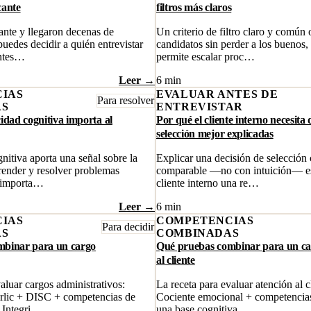
cante
filtros más claros
cante y llegaron decenas de
Un criterio de filtro claro y común 
puedes decidir a quién entrevistar
candidatos sin perder a los buenos, 
antes…
permite escalar proc…
Leer →
6 min
IAS
EVALUAR ANTES DE
Para resolver
AS
ENTREVISTAR
idad cognitiva importa al
Por qué el cliente interno necesita 
selección mejor explicadas
nitiva aporta una señal sobre la
Explicar una decisión de selección
prender y resolver problemas
comparable —no con intuición— es
 importa…
cliente interno una re…
Leer →
6 min
IAS
COMPETENCIAS
Para decidir
AS
COMBINADAS
mbinar para un cargo
Qué pruebas combinar para un ca
al cliente
aluar cargos administrativos:
La receta para evaluar atención al 
rlic + DISC + competencias de
Cociente emocional + competencias
+ Integri…
una base cognitiva…