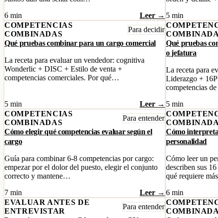
6 min
Leer →
5 min
COMPETENCIAS
COMPETENC
Para decidir
COMBINADAS
COMBINAD
Qué pruebas combinar para un cargo comercial
Qué pruebas com
o jefatura
La receta para evaluar un vendedor: cognitiva
Wonderlic + DISC + Estilo de venta +
La receta para ev
competencias comerciales. Por qué…
Liderazgo + 16PF
competencias de
5 min
Leer →
5 min
COMPETENCIAS
COMPETENC
Para entender
COMBINADAS
COMBINAD
Cómo elegir qué competencias evaluar según el
Cómo interpretar
cargo
personalidad
Guía para combinar 6-8 competencias por cargo:
Cómo leer un per
empezar por el dolor del puesto, elegir el conjunto
describen sus 16
correcto y mantene…
qué requiere má
7 min
Leer →
6 min
EVALUAR ANTES DE
COMPETENC
Para entender
ENTREVISTAR
COMBINAD