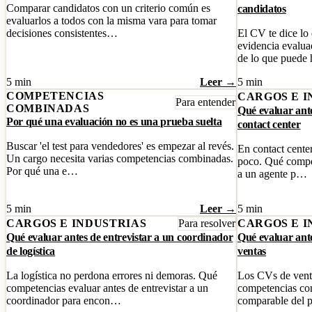
Comparar candidatos con un criterio común es
candidatos
evaluarlos a todos con la misma vara para tomar
decisiones consistentes…
El CV te dice lo 
evidencia evalua
de lo que puede
5 min
Leer →
5 min
COMPETENCIAS
CARGOS E I
Para entender
COMBINADAS
Qué evaluar ante
Por qué una evaluación no es una prueba suelta
contact center
Buscar 'el test para vendedores' es empezar al revés.
En contact center
Un cargo necesita varias competencias combinadas.
poco. Qué compet
Por qué una e…
a un agente p…
5 min
Leer →
5 min
CARGOS E INDUSTRIAS
Para resolver
CARGOS E I
Qué evaluar antes de entrevistar a un coordinador
Qué evaluar ante
de logística
ventas
La logística no perdona errores ni demoras. Qué
Los CVs de vent
competencias evaluar antes de entrevistar a un
competencias com
coordinador para encon…
comparable del p