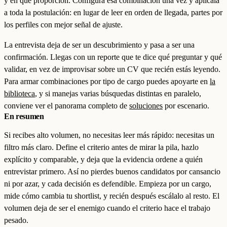
y en qué proporción. Configura esa combinación una vez y aplícala
a toda la postulación: en lugar de leer en orden de llegada, partes por
los perfiles con mejor señal de ajuste.
La entrevista deja de ser un descubrimiento y pasa a ser una
confirmación. Llegas con un reporte que te dice qué preguntar y qué
validar, en vez de improvisar sobre un CV que recién estás leyendo.
Para armar combinaciones por tipo de cargo puedes apoyarte en
la
biblioteca
, y si manejas varias búsquedas distintas en paralelo,
conviene ver el panorama completo de
soluciones
por escenario.
En resumen
Si recibes alto volumen, no necesitas leer más rápido: necesitas un
filtro más claro. Define el criterio antes de mirar la pila, hazlo
explícito y comparable, y deja que la evidencia ordene a quién
entrevistar primero. Así no pierdes buenos candidatos por cansancio
ni por azar, y cada decisión es defendible. Empieza por un cargo,
mide cómo cambia tu shortlist, y recién después escálalo al resto. El
volumen deja de ser el enemigo cuando el criterio hace el trabajo
pesado.