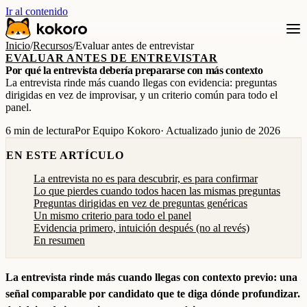
Ir al contenido
Inicio
/
Recursos
/
Evaluar antes de entrevistar
EVALUAR ANTES DE ENTREVISTAR
Por qué la entrevista debería prepararse con más contexto
La entrevista rinde más cuando llegas con evidencia: preguntas
dirigidas en vez de improvisar, y un criterio común para todo el
panel.
6 min de lectura
Por Equipo Kokoro
· Actualizado junio de 2026
EN ESTE ARTÍCULO
La entrevista no es para descubrir, es para confirmar
Lo que pierdes cuando todos hacen las mismas preguntas
Preguntas dirigidas en vez de preguntas genéricas
Un mismo criterio para todo el panel
Evidencia primero, intuición después (no al revés)
En resumen
La entrevista rinde más cuando llegas con contexto previo: una
señal comparable por candidato que te diga dónde profundizar.