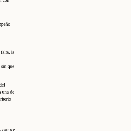
ón con
empeño
falta, la
s sin que
del
a una de
riterio
as conoce