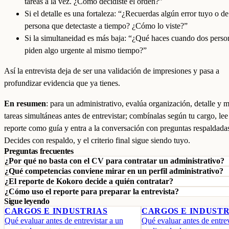
tareas a la vez. ¿Cómo decidiste el orden?”
Si el detalle es una fortaleza: “¿Recuerdas algún error tuyo o de
persona que detectaste a tiempo? ¿Cómo lo viste?”
Si la simultaneidad es más baja: “¿Qué haces cuando dos perso
piden algo urgente al mismo tiempo?”
Así la entrevista deja de ser una validación de impresiones y pasa a
profundizar evidencia que ya tienes.
En resumen
: para un administrativo, evalúa organización, detalle y 
tareas simultáneas antes de entrevistar; combínalas según tu cargo, lee
reporte como guía y entra a la conversación con preguntas respaldada
Decides con respaldo, y el criterio final sigue siendo tuyo.
Preguntas frecuentes
¿Por qué no basta con el CV para contratar un administrativo?
¿Qué competencias conviene mirar en un perfil administrativo?
¿El reporte de Kokoro decide a quién contratar?
¿Cómo uso el reporte para preparar la entrevista?
Sigue leyendo
CARGOS E INDUSTRIAS
CARGOS E INDUSTR
Qué evaluar antes de entrevistar a un
Qué evaluar antes de entrev