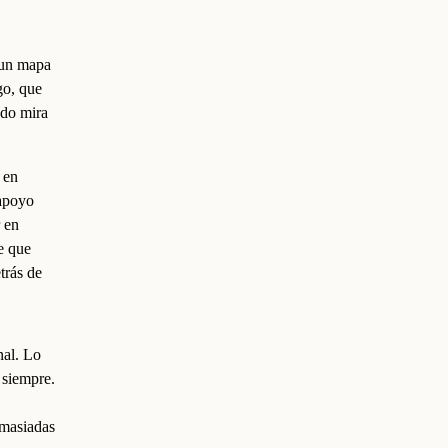
 un mapa
go, que
odo mira
 en
 apoyo
 en
e que
trás de
nal. Lo
 siempre.
emasiadas