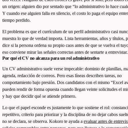
un origen: alguien dio por sentado que “lo administrativo lo hace cual
Y cuando ese alguien falla en silencio, el costo lo paga el equipo ente
tiempo perdido.
El problema es que el currículum de un perfil administrativo casi nun
muestra lo que de verdad importa. Lista herramientas, años y títulos, p
dice si la persona ordena su propio caos antes de que se vuelva el tuy
eso conviene mirar las señales correctas antes de sentarte a entrevistar.
Por qué el CV no alcanza para un rol administrativo
Un CV administrativo suele verse impecable: dominio de planillas, m
agenda, redacción de correos. Pero esas líneas describen tareas, no
comportamiento bajo presión. Dos candidatos con el mismo “Excel a
pueden rendir de forma opuesta cuando llegan veinte solicitudes el m
y hay que decidir qué se atiende primero.
Lo que el papel esconde es justamente lo que sostiene el rol: constanci
repetitivo, criterio para priorizar y la disciplina de no dejar cabos suel
no se declara, se observa. Kokoro te ayuda a
evaluar antes de entrevis