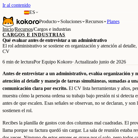
Ir al contenido
ES
Producto
Soluciones
Recursos
Planes
Inicio
/
Recursos
/
Cargos e industrias
CARGOS E INDUSTRIAS
Qué evaluar antes de entrevistar a un administrativo
El rol administrativo se sostiene en organización y atención al detalle,
CV
6 min de lectura
Por Equipo Kokoro
· Actualizado junio de 2026
Antes de entrevistar a un administrativo, evalúa organización y 
atención al detalle y manejo de tareas simultáneas, sumadas a un
comunicación clara por escrito.
El CV lista herramientas y años, pe
muestra cómo la persona ordena su trabajo bajo presión ni si detecta e
antes de que escalen. Esas señales se observan, no se declaran, y son 
sostienen el rol.
Recibes la planilla de gastos con dos columnas mal cuadradas. El pro
llama porque su factura quedó sin cargar. La sala de reunión estaba r
dos veces. Ninguno de estos errores es grave por sí solo, pero todos 