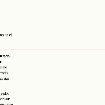
 no en el
método,
a
ro no
rrores
las que
veedor
eservada
comparten