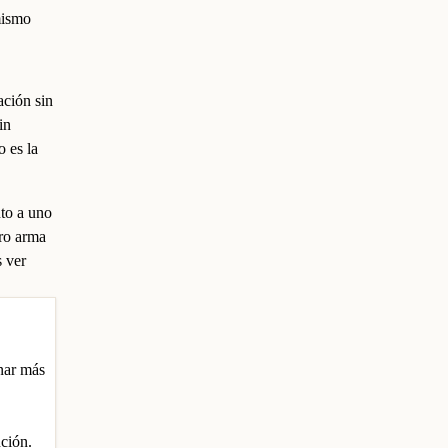
mismo
ación sin
in
o es la
to a uno
oro arma
 ver
nar más
nción.