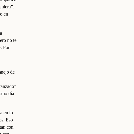
quiera”.
ro en
ca
ero no te
o. Por
anejo de
vanzado”
ismo día
a en lo
tos. Eso
tar
, con