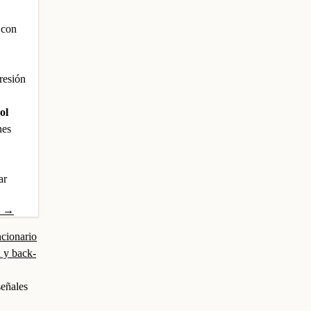
 con
resión
ol
nes
ar
o →
ncionario
 y back-
señales