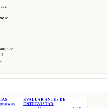
 otra
nas te
manejo de
 el
s.
IAS
EVALUAR ANTES DE
ENTREVISTAR
istar a un