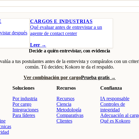
E
CARGOS E INDUSTRIAS
Qué evaluar antes de entrevistar a un
vistar después
agente de contact center
Leer →
Decide a quién entrevistar, con evidencia
valúa a tus postulantes antes de la entrevista y compáralos con un criter
común. Tú decides; Kokoro te da el respaldo.
Ver combinación por cargo
Prueba gratis →
Soluciones
Recursos
Confianza
Por industria
Recursos
IA responsable
Por cargo
Ciencia
Controles de
Integraciones
Metodología
integridad
Para líderes
Comparativas
Adecuación al carg
ine
Clientes
Qué es Kokoro
cnicas
ridad