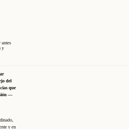
 antes
a y
uar
jo del
ncias que
esión —
rdinado,
ente y en