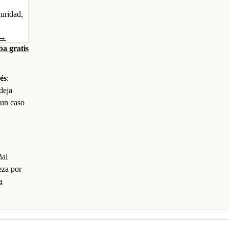
guridad,
 →
a gratis
és
:
deja
 un caso
ñal
eza por
a