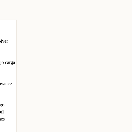
olver
ajo carga
 avance
go.
ol
nes