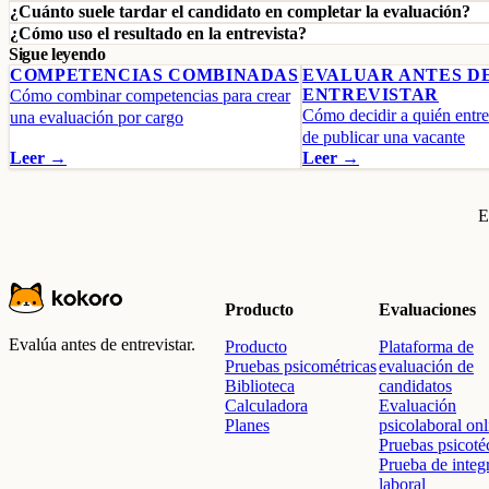
¿Cuánto suele tardar el candidato en completar la evaluación?
¿Cómo uso el resultado en la entrevista?
Sigue leyendo
COMPETENCIAS COMBINADAS
EVALUAR ANTES D
ENTREVISTAR
Cómo combinar competencias para crear
Cómo decidir a quién entre
una evaluación por cargo
de publicar una vacante
Leer →
Leer →
E
Producto
Evaluaciones
Evalúa antes de entrevistar.
Producto
Plataforma de
Pruebas psicométricas
evaluación de
Biblioteca
candidatos
Calculadora
Evaluación
Planes
psicolaboral onl
Pruebas psicoté
Prueba de integ
laboral