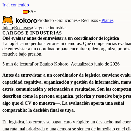
Ir al contenido
ES
Producto
Soluciones
Recursos
Planes
Inicio
/
Recursos
/
Cargos e industrias
CARGOS E INDUSTRIAS
Qué evaluar antes de entrevistar a un coordinador de logística
La logística no perdona errores ni demoras. Qué competencias evaluar
de entrevistar a un coordinador para encontrar quién organiza, prioriz
resuelve bajo presión.
5 min de lectura
Por Equipo Kokoro
· Actualizado junio de 2026
Antes de entrevistar a un coordinador de logística conviene eval
capacidad cognitiva, organización y gestión de información, mane
estrés, comunicación y orientación a resultados. Son las compete
describen cómo la persona organiza, prioriza y resuelve bajo pr
algo que el CV no muestra—. La evaluación aporta una señal
comparable; la decisión final es tuya.
En logística, los errores se pagan caro y rápido: un despacho mal coo
una ruta mal priorizada o una demora se sienten de inmediato en el cli