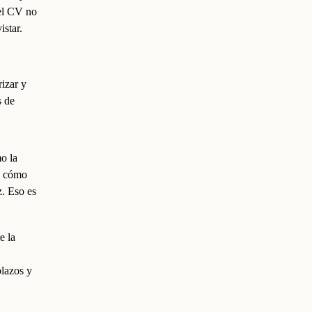
 el CV no
istar.
izar y
s de
o la
, cómo
z. Eso es
e la
lazos y