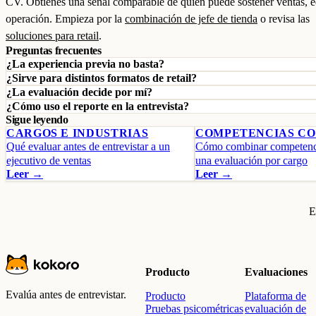
CV. Obtienes una señal comparable de quién puede sostener ventas, 
operación. Empieza por la
combinación de jefe de tienda
o revisa las
soluciones para retail
.
Preguntas frecuentes
¿La experiencia previa no basta?
¿Sirve para distintos formatos de retail?
¿La evaluación decide por mí?
¿Cómo uso el reporte en la entrevista?
Sigue leyendo
CARGOS E INDUSTRIAS
COMPETENCIAS C
Qué evaluar antes de entrevistar a un
Cómo combinar competenci
ejecutivo de ventas
una evaluación por cargo
Leer →
Leer →
E
Producto
Evaluaciones
Evalúa antes de entrevistar.
Producto
Plataforma de
Pruebas psicométricas
evaluación de