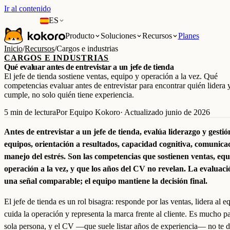
Ir al contenido
ES
Producto
Soluciones
Recursos
Planes
Inicio
/
Recursos
/
Cargos e industrias
CARGOS E INDUSTRIAS
Qué evaluar antes de entrevistar a un jefe de tienda
El jefe de tienda sostiene ventas, equipo y operación a la vez. Qué
competencias evaluar antes de entrevistar para encontrar quién lidera 
cumple, no solo quién tiene experiencia.
5 min de lectura
Por Equipo Kokoro
· Actualizado junio de 2026
Antes de entrevistar a un jefe de tienda, evalúa liderazgo y gestió
equipos, orientación a resultados, capacidad cognitiva, comunica
manejo del estrés. Son las competencias que sostienen ventas, equ
operación a la vez, y que los años del CV no revelan. La evaluac
una señal comparable; el equipo mantiene la decisión final.
El jefe de tienda es un rol bisagra: responde por las ventas, lidera al e
cuida la operación y representa la marca frente al cliente. Es mucho p
sola persona, y el CV —que suele listar años de experiencia— no te d