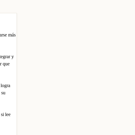
arse más
tegrar y
r que
 logra
 su
si lee