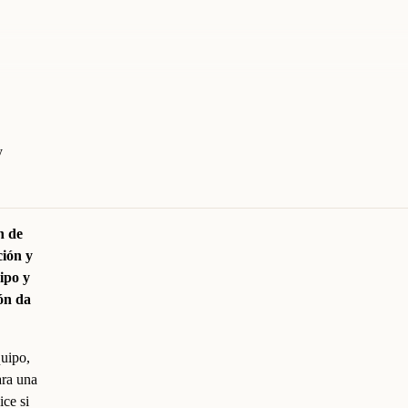
y
n de
ción y
ipo y
ión da
quipo,
ara una
ice si