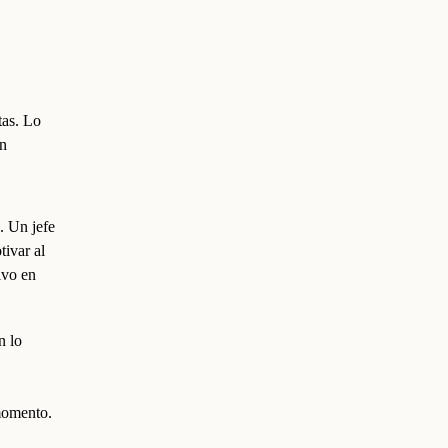
tas. Lo
en
. Un jefe
tivar al
ivo en
n lo
momento.