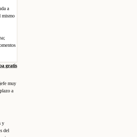
uda a
al mismo
na;
momentos
a gratis
 jefe muy
 plazo a
s y
s del