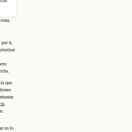
 con
esita.
por ti,
priorizar
pero
echa.
cia que
dentro
trastar.
cto
n.
ar en lo