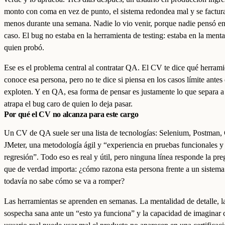
monto con coma en vez de punto, el sistema redondea mal y se factur
menos durante una semana. Nadie lo vio venir, porque nadie pensó en
caso. El bug no estaba en la herramienta de testing: estaba en la ment
quien probó.
Ese es el problema central al contratar QA. El CV te dice qué herrami
conoce esa persona, pero no te dice si piensa en los casos límite antes
exploten. Y en QA, esa forma de pensar es justamente lo que separa a
atrapa el bug caro de quien lo deja pasar.
Por qué el CV no alcanza para este cargo
Un CV de QA suele ser una lista de tecnologías: Selenium, Postman,
JMeter, una metodología ágil y “experiencia en pruebas funcionales y
regresión”. Todo eso es real y útil, pero ninguna línea responde la pr
que de verdad importa: ¿cómo razona esta persona frente a un sistem
todavía no sabe cómo se va a romper?
Las herramientas se aprenden en semanas. La mentalidad de detalle, l
sospecha sana ante un “esto ya funciona” y la capacidad de imaginar