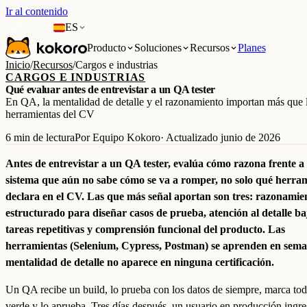
Ir al contenido
ES
Producto
Soluciones
Recursos
Planes
Inicio
/
Recursos
/
Cargos e industrias
CARGOS E INDUSTRIAS
Qué evaluar antes de entrevistar a un QA tester
En QA, la mentalidad de detalle y el razonamiento importan más que 
herramientas del CV
6 min de lectura
Por Equipo Kokoro
· Actualizado junio de 2026
Antes de entrevistar a un QA tester, evalúa cómo razona frente a
sistema que aún no sabe cómo se va a romper, no solo qué herra
declara en el CV. Las que más señal aportan son tres: razonamie
estructurado para diseñar casos de prueba, atención al detalle ba
tareas repetitivas y comprensión funcional del producto. Las
herramientas (Selenium, Cypress, Postman) se aprenden en sema
mentalidad de detalle no aparece en ninguna certificación.
Un QA recibe un build, lo prueba con los datos de siempre, marca to
verde y lo aprueba. Tres días después, un usuario en producción ingr