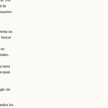
ón. Por
ad de
usuarios
renta un
a buscar
 en
ímites,
a tarea
escapan
gle sin
todos los