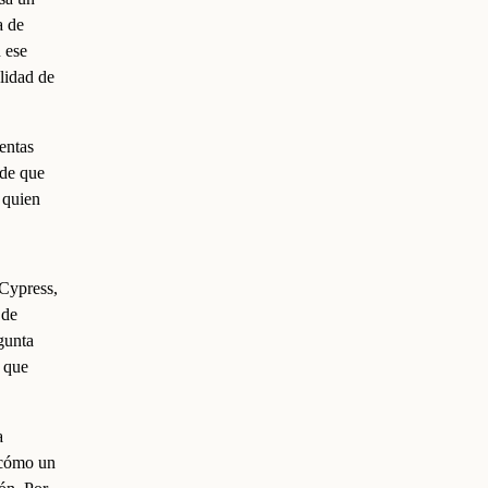
a de
 ese
alidad de
entas
 de que
 quien
 Cypress,
 de
egunta
a que
a
 cómo un