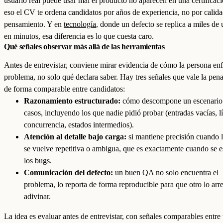
usuario real puede usar mal el producto no aparecen en una certificaci
eso el CV te ordena candidatos por años de experiencia, no por calid
pensamiento. Y en
tecnología
, donde un defecto se replica a miles de 
en minutos, esa diferencia es lo que cuesta caro.
Qué señales observar más allá de las herramientas
Antes de entrevistar, conviene mirar evidencia de cómo la persona enf
problema, no solo qué declara saber. Hay tres señales que vale la pen
de forma comparable entre candidatos:
Razonamiento estructurado:
cómo descompone un escenario
casos, incluyendo los que nadie pidió probar (entradas vacías, l
concurrencia, estados intermedios).
Atención al detalle bajo carga:
si mantiene precisión cuando l
se vuelve repetitiva o ambigua, que es exactamente cuando se 
los bugs.
Comunicación del defecto:
un buen QA no solo encuentra el
problema, lo reporta de forma reproducible para que otro lo arre
adivinar.
La idea es evaluar antes de entrevistar, con señales comparables entre 