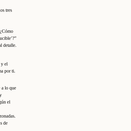
os tres
. ¿Cómo
ucible’?”
 detalle.
 y el
a por ti.
 a lo que
y
gún el
azonadas.
as de