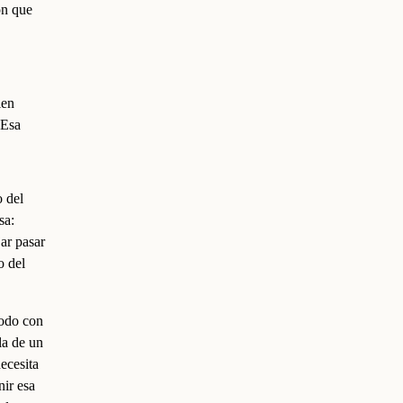
ón que
ien
 Esa
o del
sa:
jar pasar
o del
codo con
la de un
ecesita
nir esa