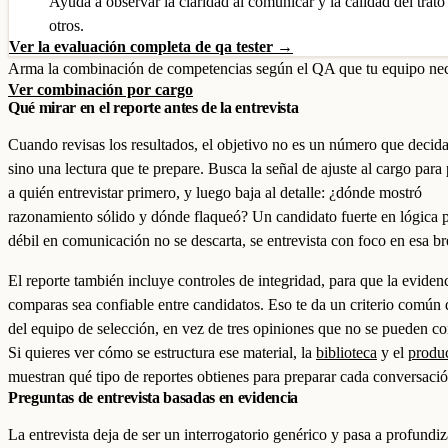
Ayuda a observar la claridad al comunicar y la calidad del trato
otros.
Ver la evaluación completa de qa tester →
Arma la combinación de competencias según el QA que tu equipo nec
Ver combinación por cargo
Qué mirar en el reporte antes de la entrevista
Cuando revisas los resultados, el objetivo no es un número que decida 
sino una lectura que te prepare. Busca la señal de ajuste al cargo para 
a quién entrevistar primero, y luego baja al detalle: ¿dónde mostró
razonamiento sólido y dónde flaqueó? Un candidato fuerte en lógica 
débil en comunicación no se descarta, se entrevista con foco en esa br
El reporte también incluye controles de integridad, para que la eviden
comparas sea confiable entre candidatos. Eso te da un criterio común 
del equipo de selección, en vez de tres opiniones que no se pueden con
Si quieres ver cómo se estructura ese material, la
biblioteca
y el
produ
muestran qué tipo de reportes obtienes para preparar cada conversació
Preguntas de entrevista basadas en evidencia
La entrevista deja de ser un interrogatorio genérico y pasa a profundiz