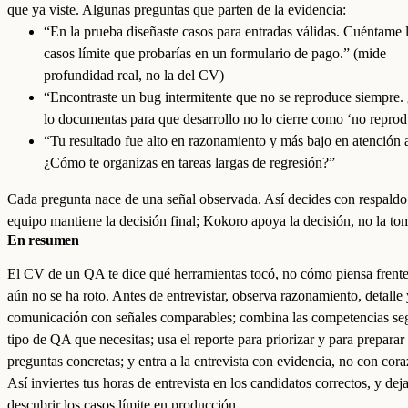
que ya viste. Algunas preguntas que parten de la evidencia:
“En la prueba diseñaste casos para entradas válidas. Cuéntame l
casos límite que probarías en un formulario de pago.” (mide
profundidad real, no la del CV)
“Encontraste un bug intermitente que no se reproduce siempre
lo documentas para que desarrollo no lo cierre como ‘no reprod
“Tu resultado fue alto en razonamiento y más bajo en atención al
¿Cómo te organizas en tareas largas de regresión?”
Cada pregunta nace de una señal observada. Así decides con respaldo
equipo mantiene la decisión final; Kokoro apoya la decisión, no la tom
En resumen
El CV de un QA te dice qué herramientas tocó, no cómo piensa frente
aún no se ha roto. Antes de entrevistar, observa razonamiento, detalle 
comunicación con señales comparables; combina las competencias se
tipo de QA que necesitas; usa el reporte para priorizar y para preparar
preguntas concretas; y entra a la entrevista con evidencia, no con cor
Así inviertes tus horas de entrevista en los candidatos correctos, y dej
descubrir los casos límite en producción.