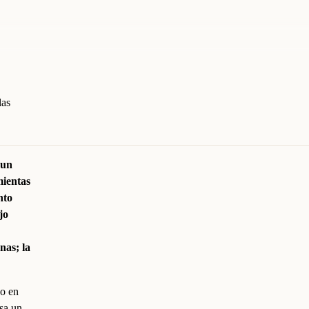
las
 un
mientas
nto
jo
nas; la
do en
esa un