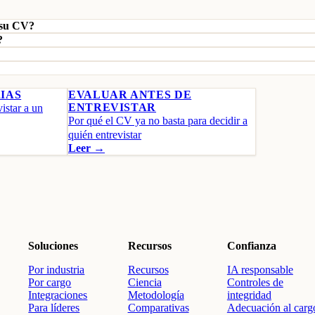
e su CV?
?
IAS
EVALUAR ANTES DE
ENTREVISTAR
istar a un
Por qué el CV ya no basta para decidir a
quién entrevistar
Leer →
Ver combinación por cargo
Prueba gratis →
Soluciones
Recursos
Confianza
Por industria
Recursos
IA responsable
Por cargo
Ciencia
Controles de
Integraciones
Metodología
integridad
Para líderes
Comparativas
Adecuación al carg