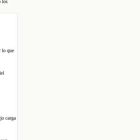
 los
r lo que
del
ajo carga