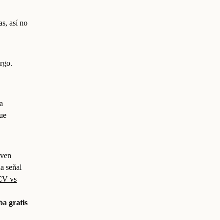
as, así no
rgo.
a
gue
 ven
a señal
CV vs
a gratis