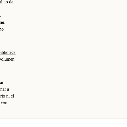
al no da
.
ano
.
no
biblioteca
o volumen
ar:
nar a
rio ni el
, con