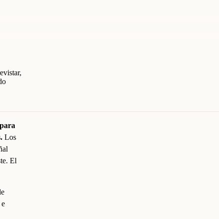
evistar,
do
 para
.
Los
ñal
te. El
de
 e