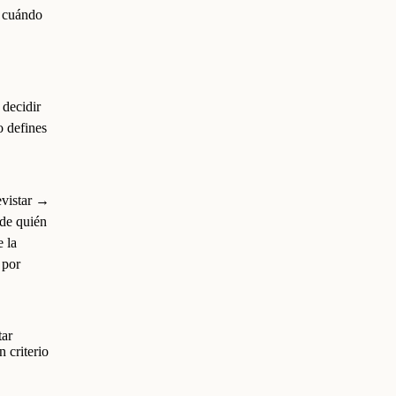
y cuándo
 decidir
lo defines
evistar →
 de quién
e la
 por
tar
 criterio