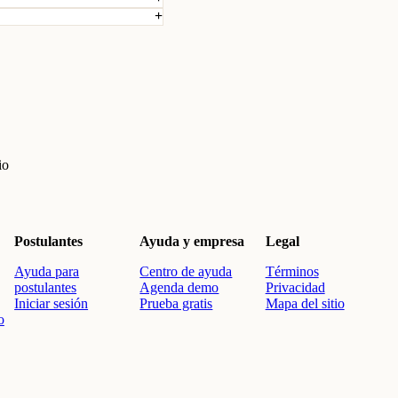
io
Postulantes
Ayuda y empresa
Legal
Ayuda para
Centro de ayuda
Términos
postulantes
Agenda demo
Privacidad
Iniciar sesión
Prueba gratis
Mapa del sitio
o