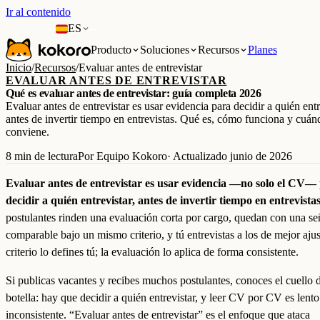
Ir al contenido
ES
Producto
Soluciones
Recursos
Planes
Inicio
/
Recursos
/
Evaluar antes de entrevistar
EVALUAR ANTES DE ENTREVISTAR
Qué es evaluar antes de entrevistar: guía completa 2026
Evaluar antes de entrevistar es usar evidencia para decidir a quién entr
antes de invertir tiempo en entrevistas. Qué es, cómo funciona y cuán
conviene.
8 min de lectura
Por Equipo Kokoro
· Actualizado junio de 2026
Evaluar antes de entrevistar es usar evidencia —no solo el CV—
decidir a quién entrevistar, antes de invertir tiempo en entrevistas
postulantes rinden una evaluación corta por cargo, quedan con una se
comparable bajo un mismo criterio, y tú entrevistas a los de mejor ajus
criterio lo defines tú; la evaluación lo aplica de forma consistente.
Si publicas vacantes y recibes muchos postulantes, conoces el cuello 
botella: hay que decidir a quién entrevistar, y leer CV por CV es lento
inconsistente. “Evaluar antes de entrevistar” es el enfoque que ataca