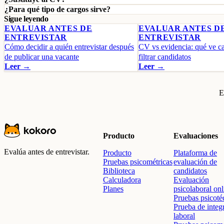
¿Para qué tipo de cargos sirve?
Sigue leyendo
EVALUAR ANTES DE
EVALUAR ANTES D
ENTREVISTAR
ENTREVISTAR
Cómo decidir a quién entrevistar después
CV vs evidencia: qué ve c
de publicar una vacante
filtrar candidatos
Leer →
Leer →
E
Producto
Evaluaciones
Evalúa antes de entrevistar.
Producto
Plataforma de
Pruebas psicométricas
evaluación de
Biblioteca
candidatos
Calculadora
Evaluación
Planes
psicolaboral onl
Pruebas psicoté
Prueba de integ
laboral