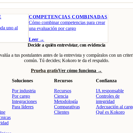
E
COMPETENCIAS COMBINADAS
Cómo combinar competencias para crear
ada uno al
una evaluación por cargo
Leer →
Decide a quién entrevistar, con evidencia
valúa a tus postulantes antes de la entrevista y compáralos con un criter
común. Tú decides; Kokoro te da el respaldo.
Prueba gratis
Ver cómo funciona →
Soluciones
Recursos
Confianza
Por industria
Recursos
IA responsable
Por cargo
Ciencia
Controles de
Integraciones
Metodología
integridad
Para líderes
Comparativas
Adecuación al carg
ine
Clientes
Qué es Kokoro
cnicas
ridad