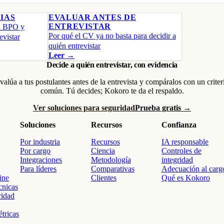
IAS
EVALUAR ANTES DE
ENTREVISTAR
n BPO y
Por qué el CV ya no basta para decidir a
evistar
quién entrevistar
Leer →
Decide a quién entrevistar, con evidencia
valúa a tus postulantes antes de la entrevista y compáralos con un criter
común. Tú decides; Kokoro te da el respaldo.
Ver soluciones para seguridad
Prueba gratis →
Soluciones
Recursos
Confianza
Por industria
Recursos
IA responsable
Por cargo
Ciencia
Controles de
Integraciones
Metodología
integridad
Para líderes
Comparativas
Adecuación al carg
ine
Clientes
Qué es Kokoro
cnicas
ridad
tricas