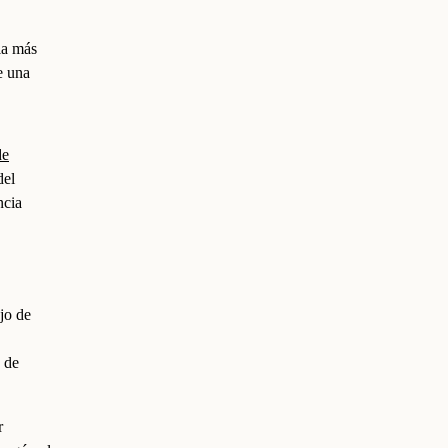
cia más
e una
de
del
ncia
jo de
 de
r