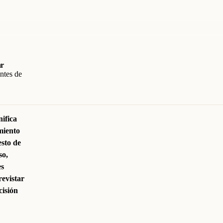
ar
antes de
nifica
miento
esto de
so,
es
revistar
cisión