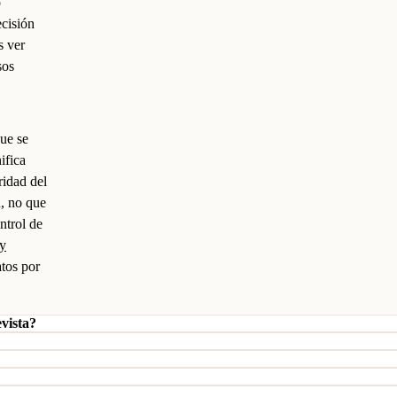
o
ecisión
s ver
sos
que se
ifica
ridad del
n, no que
ntrol de
 y
tos por
evista?