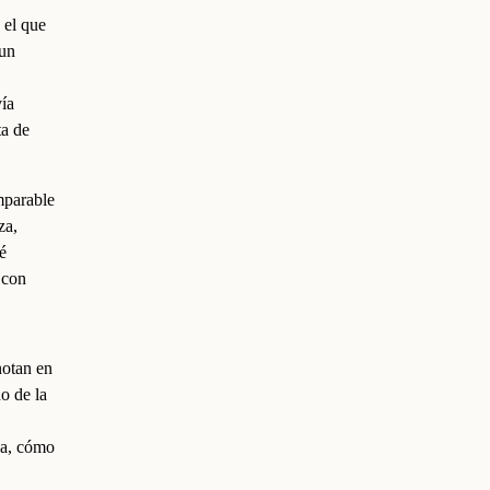
 el que
 un
vía
ta de
omparable
za,
é
 con
notan en
o de la
ua, cómo