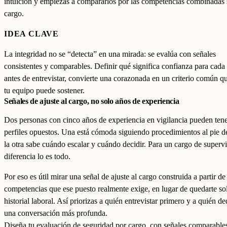
intuición y empiezas a compararlos por las competencias combinadas 
cargo.
IDEA CLAVE
La integridad no se “detecta” en una mirada: se evalúa con señales
consistentes y comparables. Definir qué significa confianza para cada
antes de entrevistar, convierte una corazonada en un criterio común q
tu equipo puede sostener.
Señales de ajuste al cargo, no solo años de experiencia
Dos personas con cinco años de experiencia en vigilancia pueden ten
perfiles opuestos. Una está cómoda siguiendo procedimientos al pie de 
la otra sabe cuándo escalar y cuándo decidir. Para un cargo de supervi
diferencia lo es todo.
Por eso es útil mirar una señal de ajuste al cargo construida a partir de
competencias que ese puesto realmente exige, en lugar de quedarte so
historial laboral. Así priorizas a quién entrevistar primero y a quién de
una conversación más profunda.
Diseña tu evaluación de seguridad por cargo, con señales comparable