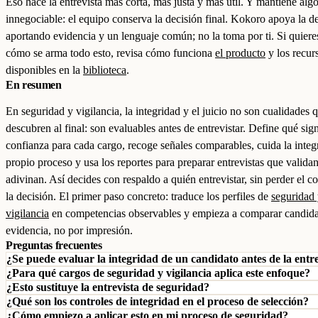
Eso hace la entrevista más corta, más justa y más útil. Y mantiene alg
innegociable: el equipo conserva la decisión final. Kokoro apoya la d
aportando evidencia y un lenguaje común; no la toma por ti. Si quiere
cómo se arma todo esto, revisa cómo funciona
el producto
y los recur
disponibles en la
biblioteca
.
En resumen
En seguridad y vigilancia, la integridad y el juicio no son cualidades 
descubren al final: son evaluables antes de entrevistar. Define qué sign
confianza para cada cargo, recoge señales comparables, cuida la integ
propio proceso y usa los reportes para preparar entrevistas que valida
adivinan. Así decides con respaldo a quién entrevistar, sin perder el co
la decisión. El primer paso concreto: traduce los perfiles de
seguridad
vigilancia
en competencias observables y empieza a comparar candida
evidencia, no por impresión.
Preguntas frecuentes
¿Se puede evaluar la integridad de un candidato antes de la entr
¿Para qué cargos de seguridad y vigilancia aplica este enfoque?
¿Esto sustituye la entrevista de seguridad?
¿Qué son los controles de integridad en el proceso de selección?
¿Cómo empiezo a aplicar esto en mi proceso de seguridad?