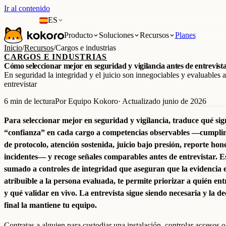
Ir al contenido
ES
Producto
Soluciones
Recursos
Planes
Inicio
/
Recursos
/
Cargos e industrias
CARGOS E INDUSTRIAS
Cómo seleccionar mejor en seguridad y vigilancia antes de entrevist
En seguridad la integridad y el juicio son innegociables y evaluables 
entrevistar
6 min de lectura
Por Equipo Kokoro
· Actualizado junio de 2026
Para seleccionar mejor en seguridad y vigilancia, traduce qué sig
“confianza” en cada cargo a competencias observables —cumpli
de protocolo, atención sostenida, juicio bajo presión, reporte hon
incidentes— y recoge señales comparables antes de entrevistar. E
sumado a controles de integridad que aseguran que la evidencia 
atribuible a la persona evaluada, te permite priorizar a quién ent
y qué validar en vivo. La entrevista sigue siendo necesaria y la de
final la mantiene tu equipo.
Contratas a alguien para custodiar una instalación, controlar accesos o