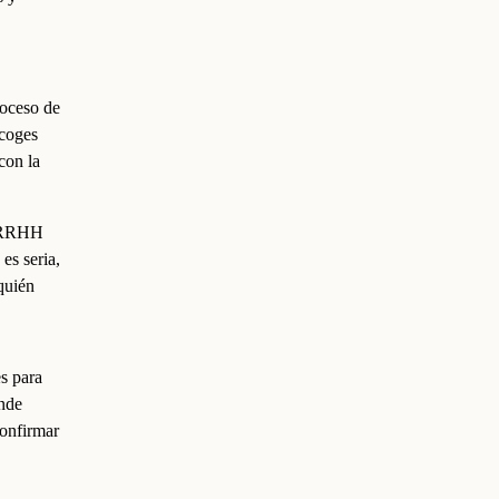
roceso de
ecoges
con la
de RRHH
es seria,
quién
es para
ónde
confirmar