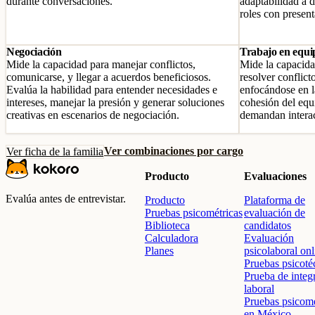
durante conversaciones.
adaptabilidad a d
roles con presen
Negociación
Trabajo en equi
Mide la capacidad para manejar conflictos,
Mide la capacida
comunicarse, y llegar a acuerdos beneficiosos.
resolver conflict
Evalúa la habilidad para entender necesidades e
enfocándose en l
intereses, manejar la presión y generar soluciones
cohesión del equ
creativas en escenarios de negociación.
demandan interac
Ver combinaciones por cargo
Ver ficha de la familia
Producto
Evaluaciones
Evalúa antes de entrevistar.
Producto
Plataforma de
Pruebas psicométricas
evaluación de
Biblioteca
candidatos
Calculadora
Evaluación
Planes
psicolaboral onl
Pruebas psicoté
Prueba de integ
laboral
Pruebas psicomé
en México