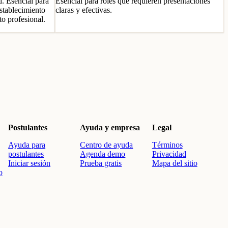
d. Esencial para
Esencial para roles que requieren presentaciones
stablecimiento
claras y efectivas.
o profesional.
Postulantes
Ayuda y empresa
Legal
Ayuda para
Centro de ayuda
Términos
postulantes
Agenda demo
Privacidad
Iniciar sesión
Prueba gratis
Mapa del sitio
o