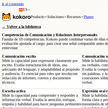
Ir al contenido
ES
Producto
Soluciones
Recursos
Planes
← Volver a la biblioteca
Competencias de Comunicación y Relaciones Interpersonales
Familia de 10 competencias. Kokoro puede combinar varias de ellas 
evaluación ajustada al cargo, para crear una señal comparable antes d
entrevistar.
Comunicación escrita
Comunicación n
Mide la capacidad para expresarse claramente por
Mide la habilidad
escrito. Evalúa estructuración de ideas, uso
no verbales, com
adecuado del lenguaje, y adaptabilidad al propósito
Evalúa la compre
y audiencia. Es esencial para roles que involucran
sin palabras, y l
redacción de informes, correos y documentos
conexiones sólid
técnicos.
verbal.
Escucha activa
Expresión oral e
Mide la capacidad para comprender y responder a
Mide la habilida
información verbal. Evalúa la atención, enfoque,
forma clara y per
empatía y habilidad para hacer preguntas pertinentes
transmisión de i