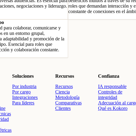
iversas audiencias. Es esencial para
beneficios mutuos a través de su re
taciones, negociaciones y liderazgo.
roles que demandan interacción y e
constante de conexiones en el ámbit
po
d para colaborar, comunicarse y
os en un entorno grupal,
a adaptabilidad y promoción de la
ipo. Esencial para roles que
ción y colaboración constante.
Soluciones
Recursos
Confianza
Por industria
Recursos
IA responsable
Por cargo
Ciencia
Controles de
Integraciones
Metodología
integridad
Para líderes
Comparativas
Adecuación al carg
ine
Clientes
Qué es Kokoro
cnicas
ridad
tricas