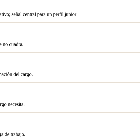
vo; señal central para un perfil junior
e no cuadra.
mación del cargo.
rgo necesita.
a de trabajo.