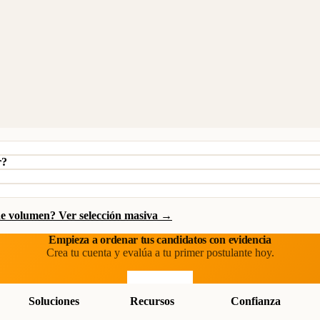
r?
de volumen? Ver selección masiva →
Empieza a ordenar tus candidatos con evidencia
Crea tu cuenta y evalúa a tu primer postulante hoy.
Prueba gratis
Soluciones
Recursos
Confianza