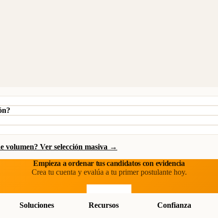
ión?
de volumen? Ver selección masiva →
Empieza a ordenar tus candidatos con evidencia
Crea tu cuenta y evalúa a tu primer postulante hoy.
Prueba gratis
Soluciones
Recursos
Confianza