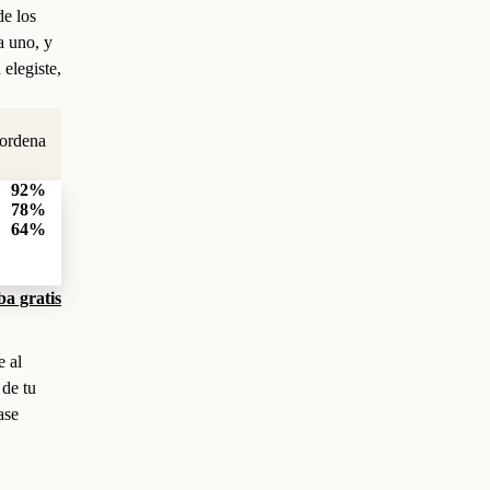
e los
 uno, y
elegiste,
 ordena
92%
78%
64%
a gratis
e al
 de tu
ase