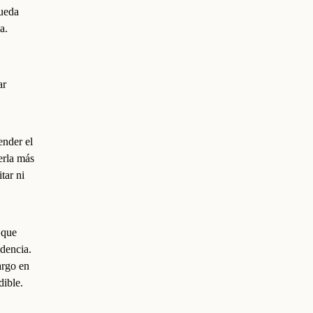
queda
a.
ar
ender el
erla más
tar ni
 que
dencia.
argo en
dible.