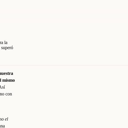
ra la
o superó
muestra
al mismo
Así
 no con
no el
una