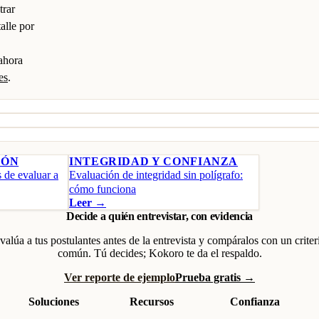
trar
alle por
 ahora
es
.
IÓN
INTEGRIDAD Y CONFIANZA
de evaluar a
Evaluación de integridad sin polígrafo:
cómo funciona
Leer →
Decide a quién entrevistar, con evidencia
valúa a tus postulantes antes de la entrevista y compáralos con un criter
común. Tú decides; Kokoro te da el respaldo.
Ver reporte de ejemplo
Prueba gratis →
Soluciones
Recursos
Confianza