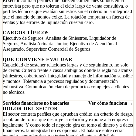
El sector contrata perfiles que parecen comerciales sólidos en la
entrevista pero que no toleran el ciclo largo de venta consultiva, o
perfiles técnicos que evalúan siniestros sin el criterio ni la integridad
que el manejo de montos exige. La rotación temprana en fuerza de
ventas y los errores de liquidación cuestan caro.
CARGOS TÍPICOS
Ejecutivo de Seguros, Analista de Siniestros, Liquidador de
Seguros, Analista Actuarial Junior, Ejecutivo de Atención al
Asegurado, Supervisor Comercial de Seguros
QUÉ CONVIENE EVALUAR
Capacidad de sostener relaciones largas y de seguimiento, no solo
de cerrar. Criterio frente a casos ambiguos donde la regla no alcanza
(siniestros, coberturas). Integridad y manejo de información sensible
y montos. Tolerancia a procesos regulados y documentación
exhaustiva. Comunicación clara de productos complejos a clientes
no técnicos.
Servicios financieros no bancarios
Ver cómo funciona →
DOLOR DEL SECTOR
El sector contrata perfiles que aprueban crédito sin criterio de riesgo,
o cobran de forma que destruye la relación y expone a la empresa
legalmente. Y como todo el negocio gira en torno al dinero y a datos
financieros, la integridad no es opcional. El balance entre cerrar
negocio, controlar riesgo y tratar bien al cliente es difícil de