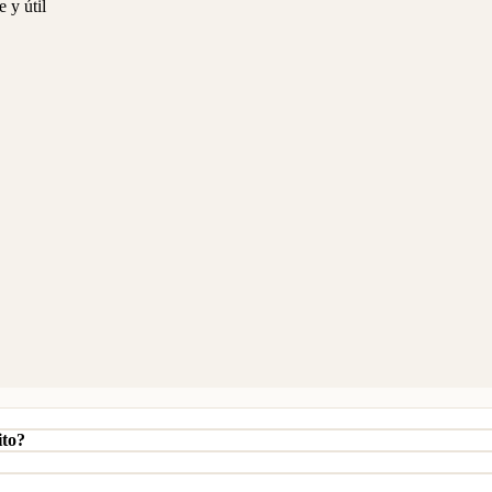
 y útil
ito?