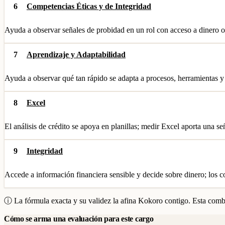
6
Competencias Éticas y de Integridad
Ayuda a observar señales de probidad en un rol con acceso a dinero o
7
Aprendizaje y Adaptabilidad
Ayuda a observar qué tan rápido se adapta a procesos, herramientas y
8
Excel
El análisis de crédito se apoya en planillas; medir Excel aporta una s
9
Integridad
Accede a información financiera sensible y decide sobre dinero; los co
ⓘ La fórmula exacta y su validez la afina Kokoro contigo. Esta combi
Cómo se arma una evaluación para este cargo