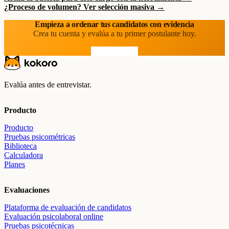
¿Proceso de volumen? Ver selección masiva →
Empieza a ordenar tus candidatos con evidencia
Crea tu cuenta y evalúa a tu primer postulante hoy.
Prueba gratis
Evalúa antes de entrevistar.
Producto
Producto
Pruebas psicométricas
Biblioteca
Calculadora
Planes
Evaluaciones
Plataforma de evaluación de candidatos
Evaluación psicolaboral online
Pruebas psicotécnicas