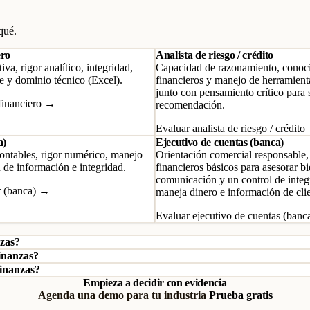
qué.
ero
Analista de riesgo / crédito
va, rigor analítico, integridad,
Capacidad de razonamiento, conoc
le y dominio técnico (Excel).
financieros y manejo de herramienta
junto con pensamiento crítico para 
 financiero →
recomendación.
Evaluar analista de riesgo / crédit
a)
Ejecutivo de cuentas (banca)
ntables, rigor numérico, manejo
Orientación comercial responsable
 de información e integridad.
financieros básicos para asesorar bi
comunicación y un control de inte
r (banca) →
maneja dinero e información de clie
Evaluar ejecutivo de cuentas (ban
nzas?
finanzas?
finanzas?
Empieza a decidir con evidencia
Agenda una demo para tu industria
Prueba gratis