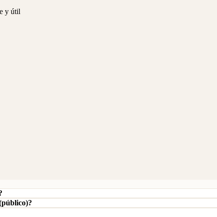
 y útil
?
 (público)?