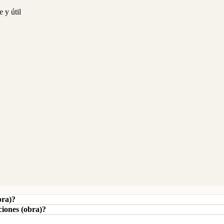
 y útil
bra)?
ciones (obra)?